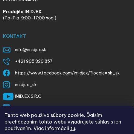
Predajňa IMIDJEX
(Po-Pia, 9:00-17:00 hod.)
KONTAKT
info
@
imidjex.sk
+421 905 320 857
https://www.facebook.com/imidjex/?locale=sk_sk
imidjex_sk
IMIDJEX S.R.O.
@imidjex
Tento web používa súbory cookie. Ďalším
prechádzaním tohto webu vyjadrujete súhlas s ich
používaním. Viac informácií
tu
.