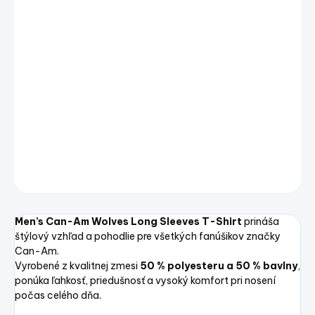
VARIANT
−
+
Pridať do košíka
Men's Can-Am Wolves Long Sleeves T-Shirt – pánske tričko s
dlhým rukávom
DETAILNÉ INFORMÁCIE
OPÝTAŤ SA
STRÁŽIŤ
Uložiť
Men’s Can-Am Wolves Long Sleeves T-Shirt
prináša
štýlový vzhľad a pohodlie pre všetkých fanúšikov značky
Can-Am.
Vyrobené z kvalitnej zmesi
50 % polyesteru a 50 % bavlny
,
ponúka ľahkosť, priedušnosť a vysoký komfort pri nosení
počas celého dňa.