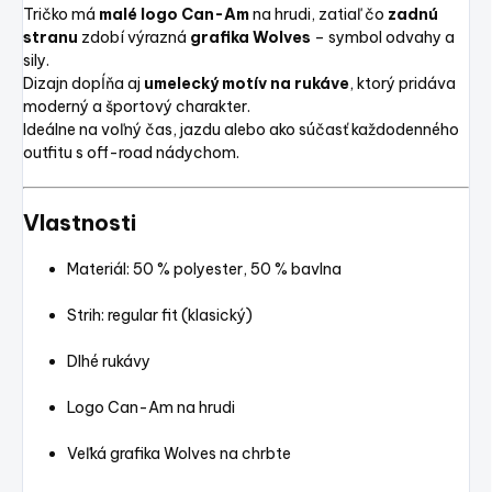
Tričko má
malé logo Can-Am
na hrudi, zatiaľ čo
zadnú
stranu
zdobí výrazná
grafika Wolves
– symbol odvahy a
sily.
Dizajn dopĺňa aj
umelecký motív na rukáve
, ktorý pridáva
moderný a športový charakter.
Ideálne na voľný čas, jazdu alebo ako súčasť každodenného
outfitu s off-road nádychom.
Vlastnosti
Materiál: 50 % polyester, 50 % bavlna
Strih: regular fit (klasický)
Dlhé rukávy
Logo Can-Am na hrudi
Veľká grafika Wolves na chrbte