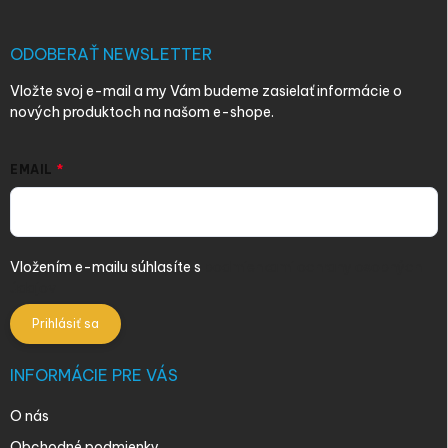
ä
t
i
ODOBERAŤ NEWSLETTER
e
Vložte svoj e-mail a my Vám budeme zasielať informácie o
nových produktoch na našom e-shope.
EMAIL
Vložením e-mailu súhlasíte s
podmienkami ochrany osobných
údajov
Prihlásiť sa
INFORMÁCIE PRE VÁS
O nás
Obchodné podmienky