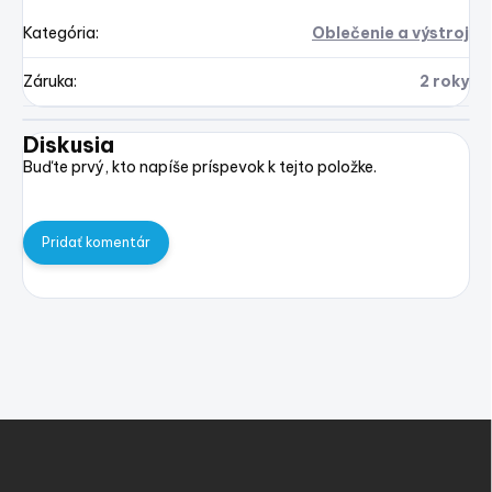
Kategória
:
Oblečenie a výstroj
Záruka
:
2 roky
Diskusia
Buďte prvý, kto napíše príspevok k tejto položke.
Pridať komentár
Z
á
p