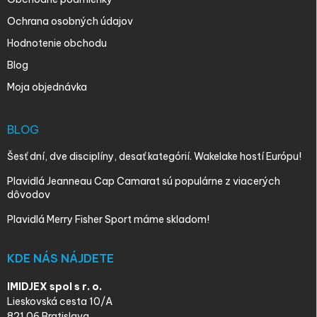
Ochrana osobných údajov
Hodnotenie obchodu
Blog
Moja objednávka
BLOG
Šesť dní, dve disciplíny, desať kategórií. Wakelake hostí Európu!
Plavidlá Jeanneau Cap Camarat sú populárne z viacerých
dôvodov
Plavidlá Merry Fisher Sport máme skladom!
KDE NÁS NÁJDETE
IMIDJEX spol s r. o.
Lieskovská cesta 10/A
821 06 Bratislava