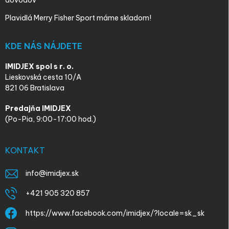
dôvodov
Plavidlá Merry Fisher Sport máme skladom!
KDE NÁS NÁJDETE
IMIDJEX spol s r. o.
Lieskovská cesta 10/A
821 06 Bratislava
Predajňa IMIDJEX
(Po-Pia, 9:00-17:00 hod.)
KONTAKT
info
@
imidjex.sk
+421 905 320 857
https://www.facebook.com/imidjex/?locale=sk_sk