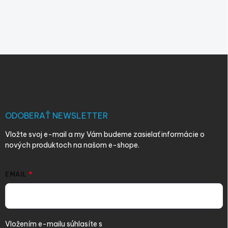
Z
á
p
ä
t
i
ODOBERAŤ NEWSLETTER
e
Vložte svoj e-mail a my Vám budeme zasielať informácie o
nových produktoch na našom e-shope.
EMAIL
Vložením e-mailu súhlasíte s
podmienkami ochrany osobných