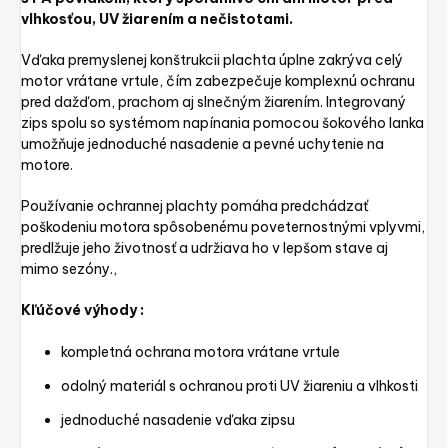
vlhkosťou, UV žiarením a nečistotami.
Vďaka premyslenej konštrukcii plachta úplne zakrýva celý
motor vrátane vrtule, čím zabezpečuje komplexnú ochranu
pred dažďom, prachom aj slnečným žiarením. Integrovaný
zips spolu so systémom napínania pomocou šokového lanka
umožňuje jednoduché nasadenie a pevné uchytenie na
motore.
Používanie ochrannej plachty pomáha predchádzať
poškodeniu motora spôsobenému poveternostnými vplyvmi,
predlžuje jeho životnosť a udržiava ho v lepšom stave aj
mimo sezóny.,
Kľúčové výhody :
kompletná ochrana motora vrátane vrtule
odolný materiál s ochranou proti UV žiareniu a vlhkosti
jednoduché nasadenie vďaka zipsu