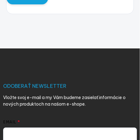
Z
á
p
ä
t
i
ODOBERAŤ NEWSLETTER
e
Vložte svoj e-mail a my Vám budeme zasielať informácie o
nových produktoch na našom e-shope.
EMAIL