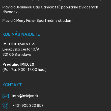
Plavidlá Jeanneau Cap Camarat sú populárne z viacerých
dôvodov
Plavidlá Merry Fisher Sport máme skladom!
KDE NÁS NÁJDETE
IMIDJEX spol s r. o.
Lieskovská cesta 10/A
821 06 Bratislava
Predajňa IMIDJEX
(Po-Pia, 9:00-17:00 hod.)
KONTAKT
info
@
imidjex.sk
+421 905 320 857