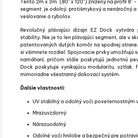
Tento 2m x 3m (80" x 120") znížený na profil 8"
segment je odolný, protišmykový a nenáročný a v
veslovanie a rybolov.
Revolučný plávajúci dizajn EZ Dock vytvára 
stability. Nie je to len plávajúci segment, ale v
patentovaných dutých komôr na spodnej strane
si všimnete rozdiel. Spojovacie prvky umožňujú 
namáhaní, pričom stále poskytujú jednotnú pev
Dock poskytuje vynikajúcu modularitu, vztlak,
mimoriadne všestranný dokovací systém.
Ďalšie vlastnosti:
UV stabilný a odolný voči poveternostným
Mrazuvzdorný
Nárazuodolný
Odolné voči hnilobe a bezpečný pre potravi