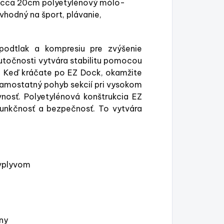
 - cca 20cm polyetylénový mólo-
hodný na šport, plávanie,
podtlak a kompresiu pre zvýšenie
 skutočnosti vytvára stabilitu pomocou
. Keď kráčate po EZ Dock, okamžite
samostatný pohyb sekcií pri vysokom
nosť. Polyetylénová konštrukcia EZ
 funkčnosť a bezpečnosť. To vytvára
 vplyvom
ny