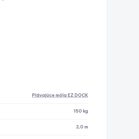
Plávajúce móla EZ DOCK
150 kg
2,0 m