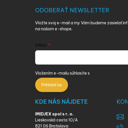
p
ä
ODOBERAŤ NEWSLETTER
t
i
Vložte svoj e-mail a my Vám budeme zasielať i
e
na našom e-shope.
EMAIL
Vložením e-mailu súhlasíte s
podmienkami ochra
Prihlásiť sa
KDE NÁS NÁJDETE
KO
IMIDJEX spol s r. o.
Lieskovská cesta 10/A
821 06 Bratislava