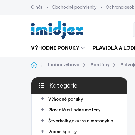
Prejsť
O nás
Obchodné podmienky
Ochrana osob
na
obsah
VÝHODNÉ PONUKY
PLAVIDLÁ A LO
Domov
Lodná výbava
Pontóny
Pláva
B
Kategórie
o
Preskočiť
č
kategórie
n
Výhodné ponuky
ý
Plavidlá a Lodné motory
p
a
Štvorkolky,skútre a motocykle
n
Vodné športy
e