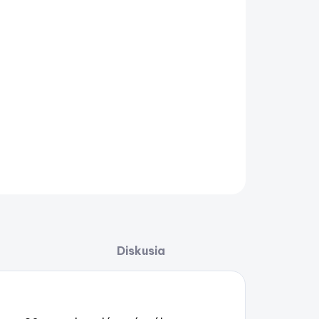
ment znížený 80"x120" pre plávajúce móla
AILNÉ INFORMÁCIE
OPÝTAŤ SA
STRÁŽIŤ
Uložiť
Diskusia