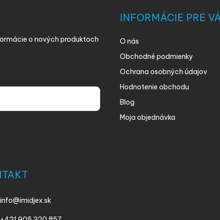
INFORMÁCIE PRE V
nformácie o nových produktoch
O nás
Obchodné podmienky
Ochrana osobných údajov
Hodnotenie obchodu
Blog
Moja objednávka
ny osobných údajov
NTAKT
info
@
imidjex.sk
+421 905 320 857