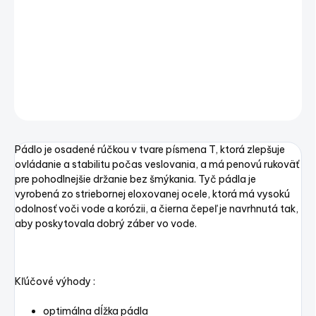
vhodné pre menšie plavidlá bez motoru, ako
nafukovacie člny či kanoe, prípadne ako pomocný
pohon pre menšie motorové lode.
DETAILNÉ INFORMÁCIE
OPÝTAŤ SA
STRÁŽIŤ
Uložiť
Pádlo je osadené rúčkou v tvare písmena T, ktorá zlepšuje
ovládanie a stabilitu počas veslovania, a má penovú rukoväť
pre pohodlnejšie držanie bez šmýkania. Tyč pádla je
vyrobená zo striebornej eloxovanej ocele, ktorá má vysokú
odolnosť voči vode a korózii, a čierna čepeľ je navrhnutá tak,
aby poskytovala dobrý záber vo vode.
Kľúčové výhody :
optimálna dĺžka pádla