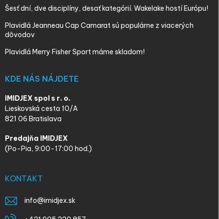
Šesť dní, dve disciplíny, desať kategórií. Wakelake hostí Európu!
Plavidlá Jeanneau Cap Camarat sú populárne z viacerých
dôvodov
Plavidlá Merry Fisher Sport máme skladom!
KDE NÁS NÁJDETE
IMIDJEX spol s r. o.
Lieskovská cesta 10/A
821 06 Bratislava
Predajňa IMIDJEX
(Po-Pia, 9:00-17:00 hod.)
KONTAKT
info
@
imidjex.sk