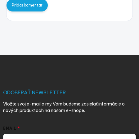
Pridať komentár
Z
á
p
ä
t
i
ODOBERAŤ NEWSLETTER
e
Vložte svoj e-mail a my Vám budeme zasielať informácie o
nových produktoch na našom e-shope.
EMAIL