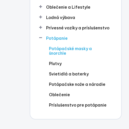
l
Oblečenie a Lifestyle
Lodná výbava
Prívesné vozíky a príslušenstvo
Potápanie
Potápačské masky a
šnorchle
Plutvy
Svietidlá a baterky
Potápačske nože a náradie
Oblečenie
Príslušenstvo pre potápanie