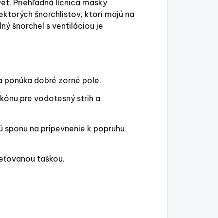
et. Priehľadná lícnica masky
torých šnorchlistov, ktorí majú na
ný šnorchel s ventiláciou je
 ponúka dobré zorné pole.
kónu pre vodotesný strih a
ú sponu na pripevnenie k popruhu
ieťovanou taškou.