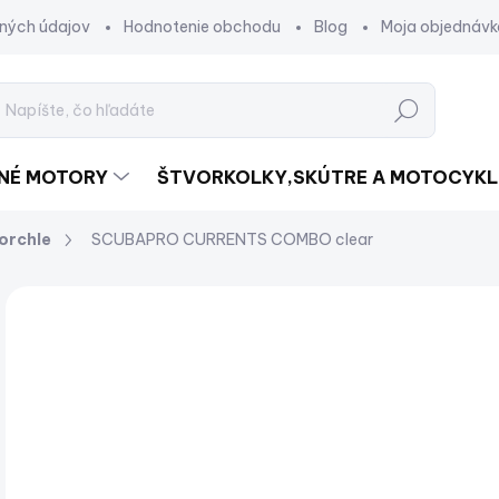
ných údajov
Hodnotenie obchodu
Blog
Moja objednávk
Hľadať
DNÉ MOTORY
ŠTVORKOLKY,SKÚTRE A MOTOCYKL
orchle
SCUBAPRO CURRENTS COMBO clear
Neohodnotené
Podrobnosti hodnotenia
ZNAČKA:
€
€42
Jed
ZV
cena
VAR