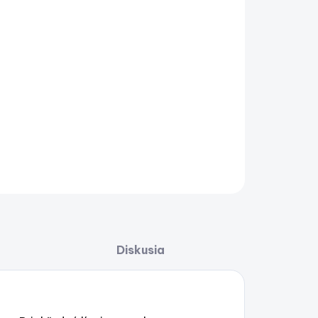
−
+
Pridať do košíka
rchlovacia sada CURRENTS - číra lícnica
AILNÉ INFORMÁCIE
OPÝTAŤ SA
STRÁŽIŤ
Uložiť
Diskusia