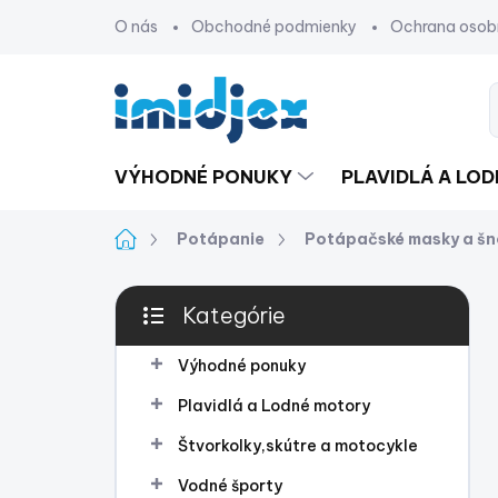
Prejsť
O nás
Obchodné podmienky
Ochrana osob
na
obsah
VÝHODNÉ PONUKY
PLAVIDLÁ A LO
Domov
Potápanie
Potápačské masky a šn
B
Kategórie
o
Preskočiť
č
kategórie
n
Výhodné ponuky
ý
Plavidlá a Lodné motory
p
a
Štvorkolky,skútre a motocykle
n
Vodné športy
e