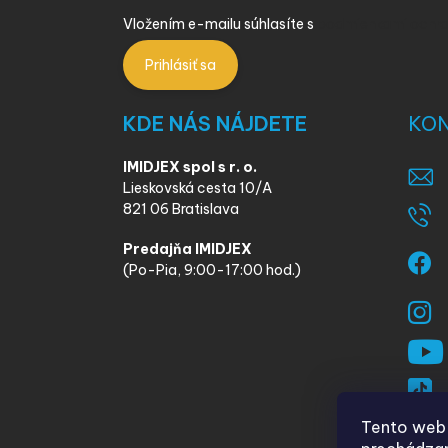
Vložením e-mailu súhlasíte s
podmienkami ochra
Prihlásiť sa
KDE NÁS NÁJDETE
KO
IMIDJEX spol s r. o.
Lieskovská cesta 10/A
821 06 Bratislava
Predajňa IMIDJEX
(Po-Pia, 9:00-17:00 hod.)
Tento web 