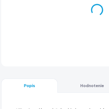
Šno
DET
Popis
Hodnotenie