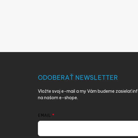
Z
á
p
ä
ODOBERAŤ NEWSLETTER
t
i
Vložte svoj e-mail a my Vám budeme zasielať i
e
na našom e-shope.
EMAIL