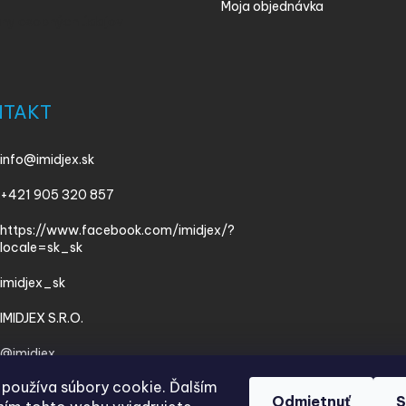
Moja objednávka
ny osobných údajov
NTAKT
info
@
imidjex.sk
+421 905 320 857
https://www.facebook.com/imidjex/?
locale=sk_sk
imidjex_sk
IMIDJEX S.R.O.
@imidjex
používa súbory cookie. Ďalším
Odmietnuť
S