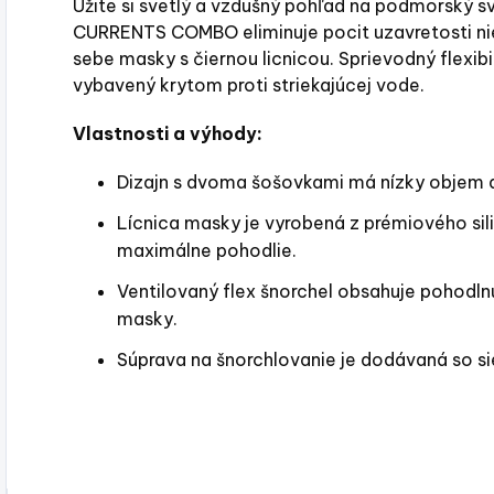
Užite si svetlý a vzdušný pohľad na podmorský sv
CURRENTS COMBO eliminuje pocit uzavretosti niek
sebe masky s čiernou licnicou. Sprievodný flexibil
vybavený krytom proti striekajúcej vode.
Vlastnosti a výhody:
Dizajn s dvoma šošovkami má nízky objem a
Lícnica masky je vyrobená z prémiového sili
maximálne pohodlie.
Ventilovaný flex šnorchel obsahuje pohodln
masky.
Súprava na šnorchlovanie je dodávaná so s