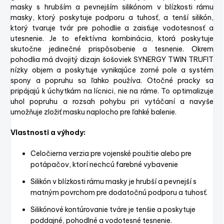
masky s hrubším a pevnejším silikónom v blízkosti rámu
masky, ktorý poskytuje podporu a tuhosť, a tenší silikón,
ktorý tvaruje tvár pre pohodlie a zaisťuje vodotesnosť a
utesnenie. Je to efektívna kombinácia, ktorá poskytuje
skutočne jedinečné prispôsobenie a tesnenie. Okrem
pohodlia má dvojitý dizajn šošoviek SYNERGY TWIN TRUFIT
nízky objem a poskytuje vynikajúce zorné pole a systém
spony a popruhu sa ľahko používa. Otočné pracky sa
pripájajú k úchytkám na lícnici, nie na ráme. To optimalizuje
uhol popruhu a rozsah pohybu pri vytáčaní a navyše
umožňuje zložiť masku naplocho pre ľahké balenie.
Vlastnosti a výhody:
Celočierna verzia pre vojenské použitie alebo pre
potápačov, ktorí nechcú farebné vybavenie
Silikón v blízkosti rámu masky je hrubší a pevnejší s
matným povrchom pre dodatočnú podporu a tuhosť.
Silikónové kontúrovanie tváre je tenšie a poskytuje
poddajné, pohodlné a vodotesné tesnenie.