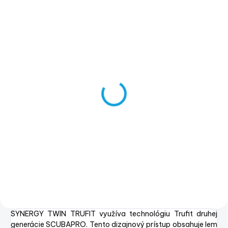
SKLADOM
(1 KS)
SCUBAPRO SYNERGY
TWIN COMBO
€154,90
€125,93 bez DPH
Detail
SYNERGY TWIN TRUFIT využíva technológiu Trufit druhej
generácie SCUBAPRO. Tento dizajnový prístup obsahuje lem