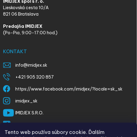
IMIDJEX spol s r. o.
Lieskovská cesta 10/A
821 06 Bratislava
Predajňa IMIDJEX
(Po-Pia, 9:00-17:00 hod.)
KONTAKT
info
@
imidjex.sk
+421 905 320 857
https://www.facebook.com/imidjex/?locale=sk_sk
imidjex_sk
IMIDJEX S.R.O.
@imidjex
Tento web používa súbory cookie. Ďalším