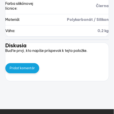
Farba silikónovej
Čierna
lícnice
:
Materiál
:
Polykarbonát / Silikon
Váha
:
0,2 kg
Diskusia
Buďte prvý, kto napíše príspevok k tejto položke.
Pridať komentár
Z