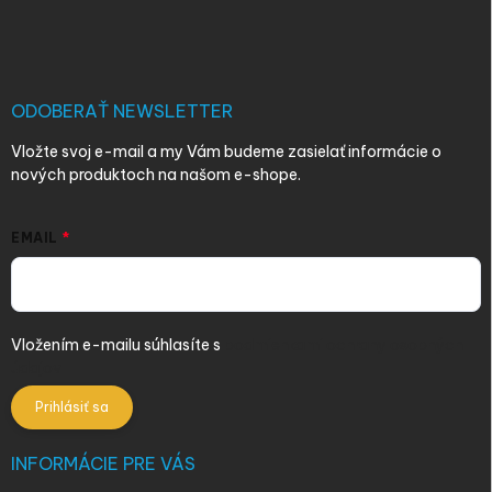
á
p
ä
t
i
ODOBERAŤ NEWSLETTER
e
Vložte svoj e-mail a my Vám budeme zasielať informácie o
nových produktoch na našom e-shope.
EMAIL
Vložením e-mailu súhlasíte s
podmienkami ochrany osobných
údajov
Prihlásiť sa
INFORMÁCIE PRE VÁS