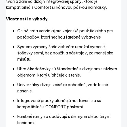
tvári a zahŕňa dizajn integrovanej spony, ktorá je
kompatibilná s Comfort silikónovou páskou na masky.
Vlastnosti a výhody:
Celočierna verzia aj pre vojenské použitie alebo pre
potápačov, ktorí nechcú farebné vybavenie
Systém výmeny šošoviek vám umožní vymeniť
šošovky sami, bez použitia nástrojov, za menej ako
minútu.
Ultra číre šošovky sú štandardné s dizajnom s nízkym
objemom, ktorý uľahčuje čistenie.
Univerzálny dizajn zaisťuje pohodlné, vodotesné
nosenie.
Integrované pracky uľahčujú nastavenie a sú
kompatibilné s COMFORT páskami.
Farebné rámy sa dodávajú s čiernymi alebo čírymi
lícnicami.