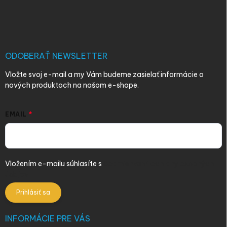
á
p
ä
t
i
ODOBERAŤ NEWSLETTER
e
Vložte svoj e-mail a my Vám budeme zasielať informácie o
nových produktoch na našom e-shope.
EMAIL
Vložením e-mailu súhlasíte s
podmienkami ochrany osobných
údajov
Prihlásiť sa
INFORMÁCIE PRE VÁS