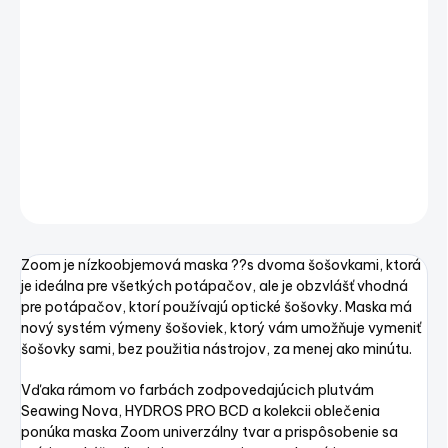
−
+
Pridať do košíka
Potápačská maska ZOOM - transparentná lícnica
DETAILNÉ INFORMÁCIE
OPÝTAŤ SA
STRÁŽIŤ
Uložiť
Zoom je nízkoobjemová maska ??s dvoma šošovkami, ktorá
je ideálna pre všetkých potápačov, ale je obzvlášť vhodná
pre potápačov, ktorí používajú optické šošovky.
Maska má
nový systém výmeny šošoviek, ktorý vám umožňuje vymeniť
šošovky sami, bez použitia nástrojov, za menej ako minútu.
Vďaka rámom vo farbách zodpovedajúcich plutvám
Seawing Nova, HYDROS PRO BCD a kolekcii oblečenia
ponúka maska Zoom univerzálny tvar a prispôsobenie sa