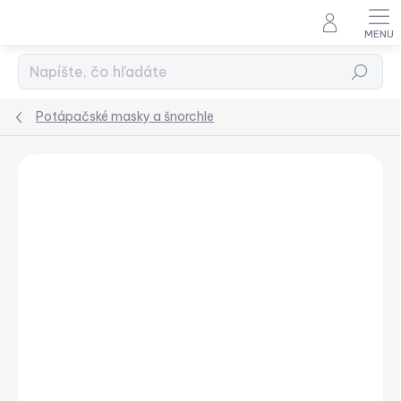
Prejsť
na
obsah
Hľadať
Potápačské masky a šnorchle
Podrobnosti hodnotenia
Neohodnotené
ZNAČKA:
SCUBAPRO