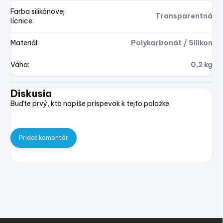
Farba silikónovej
Transparentná
lícnice
:
Materiál
:
Polykarbonát / Silikon
Váha
:
0,2 kg
Diskusia
Buďte prvý, kto napíše príspevok k tejto položke.
Pridať komentár
Z