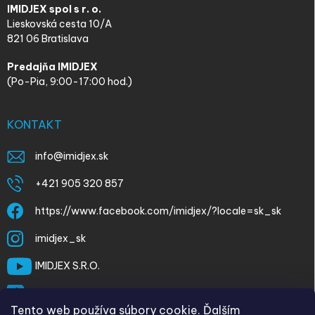
IMIDJEX spol s r. o.
Lieskovská cesta 10/A
821 06 Bratislava
Predajňa IMIDJEX
(Po-Pia, 9:00-17:00 hod.)
KONTAKT
info
@
imidjex.sk
+421 905 320 857
https://www.facebook.com/imidjex/?locale=sk_sk
imidjex_sk
IMIDJEX S.R.O.
@imidjex
Tento web používa súbory cookie. Ďalším