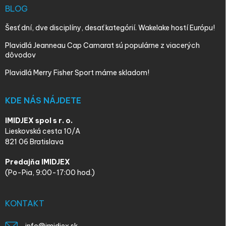
BLOG
Šesť dní, dve disciplíny, desať kategórií. Wakelake hostí Európu!
Plavidlá Jeanneau Cap Camarat sú populárne z viacerých
dôvodov
Plavidlá Merry Fisher Sport máme skladom!
KDE NÁS NÁJDETE
IMIDJEX spol s r. o.
Lieskovská cesta 10/A
821 06 Bratislava
Predajňa IMIDJEX
(Po-Pia, 9:00-17:00 hod.)
KONTAKT
info
@
imidjex.sk