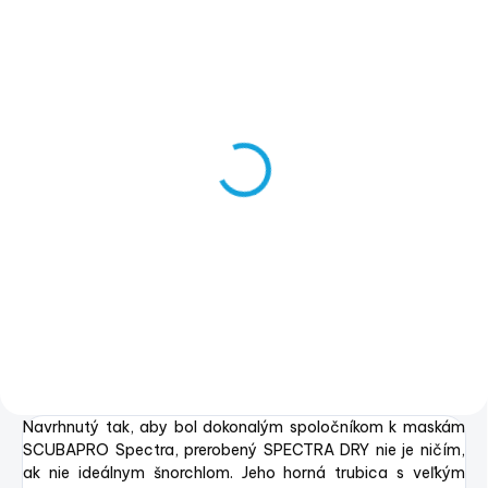
SKLADOM
(1 KS)
SCUBAPRO SYNERGY
TWIN COMBO
€154,90
€125,93 bez DPH
Detail
Navrhnutý tak, aby bol dokonalým spoločníkom k maskám
SCUBAPRO Spectra, prerobený SPECTRA DRY nie je ničím,
ak nie ideálnym šnorchlom. Jeho horná trubica s veľkým