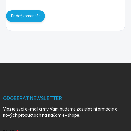
Pridať komentár
Z
á
p
ä
t
i
ODOBERAŤ NEWSLETTER
e
Vložte svoj e-mail a my Vám budeme zasielať informácie o
nových produktoch na našom e-shope.