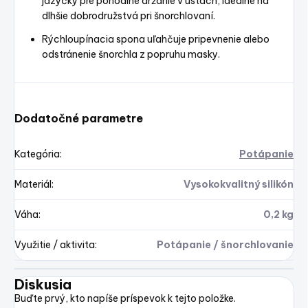
jazýčky pre pohodlné držanie v ústach, ideálne na
dlhšie dobrodružstvá pri šnorchlovaní.
Rýchloupínacia spona uľahčuje pripevnenie alebo
odstránenie šnorchla z popruhu masky.
Dodatočné parametre
Kategória
:
Potápanie
Materiál
:
Vysokokvalitný silikón
Váha
:
0,2 kg
Využitie / aktivita
:
Potápanie / šnorchlovanie
Diskusia
Buďte prvý, kto napíše príspevok k tejto položke.