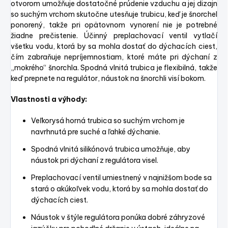
otvorom umožňuje dostatočné prúdenie vzduchu a jej dizajn
so suchým vrchom skutočne utesňuje trubicu, keď je šnorchel
ponorený, takže pri opätovnom vynorení nie je potrebné
žiadne prečistenie. Účinný preplachovací ventil vytlačí
všetku vodu, ktorá by sa mohla dostať do dýchacích ciest,
čím zabraňuje nepríjemnostiam, ktoré máte pri dýchaní z
„mokrého“ šnorchla. Spodná vlnitá trubica je flexibilná, takže
keď prepnete na regulátor, náustok na šnorchli visí bokom.
Vlastnosti a výhody:
Veľkorysá horná trubica so suchým vrchom je
navrhnutá pre suché a ľahké dýchanie.
Spodná vlnitá silikónová trubica umožňuje, aby
náustok pri dýchaní z regulátora visel.
Preplachovací ventil umiestnený v najnižšom bode sa
stará o akúkoľvek vodu, ktorá by sa mohla dostať do
dýchacích ciest.
Náustok v štýle regulátora ponúka dobré záhryzové