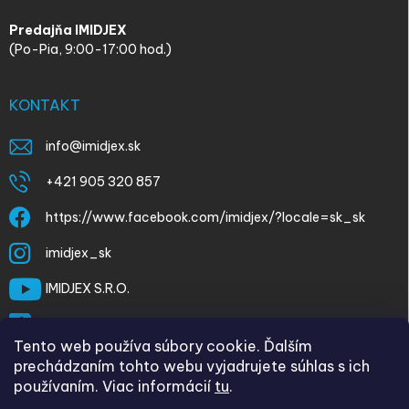
Predajňa IMIDJEX
(Po-Pia, 9:00-17:00 hod.)
KONTAKT
info
@
imidjex.sk
+421 905 320 857
https://www.facebook.com/imidjex/?locale=sk_sk
imidjex_sk
IMIDJEX S.R.O.
@imidjex
Tento web používa súbory cookie. Ďalším
prechádzaním tohto webu vyjadrujete súhlas s ich
používaním. Viac informácií
tu
.