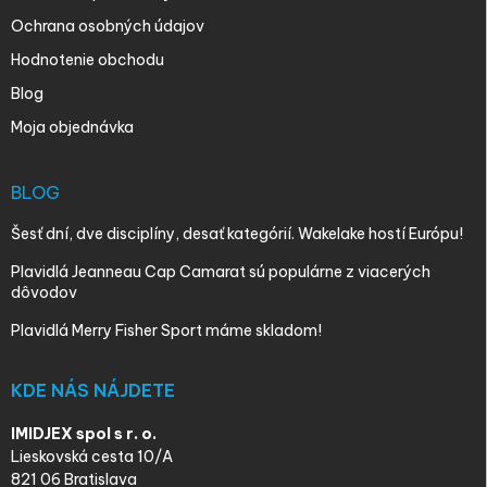
Ochrana osobných údajov
Hodnotenie obchodu
Blog
Moja objednávka
BLOG
Šesť dní, dve disciplíny, desať kategórií. Wakelake hostí Európu!
Plavidlá Jeanneau Cap Camarat sú populárne z viacerých
dôvodov
Plavidlá Merry Fisher Sport máme skladom!
KDE NÁS NÁJDETE
IMIDJEX spol s r. o.
Lieskovská cesta 10/A
821 06 Bratislava