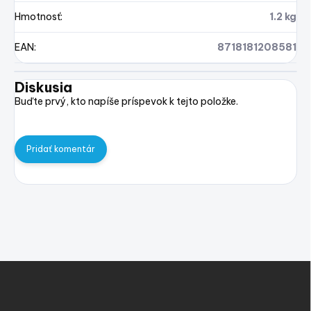
Hmotnosť
:
1.2 kg
EAN
:
8718181208581
Diskusia
Buďte prvý, kto napíše príspevok k tejto položke.
Pridať komentár
Z
á
p