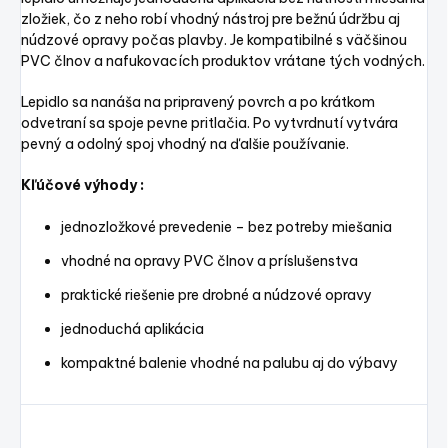
zložiek, čo z neho robí vhodný nástroj pre bežnú údržbu aj
núdzové opravy počas plavby. Je kompatibilné s väčšinou
PVC člnov a nafukovacích produktov vrátane tých vodných.
Lepidlo sa nanáša na pripravený povrch a po krátkom
odvetraní sa spoje pevne pritlačia. Po vytvrdnutí vytvára
pevný a odolný spoj vhodný na ďalšie používanie.
Kľúčové výhody :
jednozložkové prevedenie – bez potreby miešania
vhodné na opravy PVC člnov a príslušenstva
praktické riešenie pre drobné a núdzové opravy
jednoduchá aplikácia
kompaktné balenie vhodné na palubu aj do výbavy