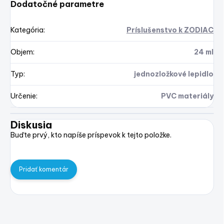
Dodatočné parametre
Kategória
:
Príslušenstvo k ZODIAC
Objem
:
24 ml
Typ
:
jednozložkové lepidlo
Určenie
:
PVC materiály
Diskusia
Buďte prvý, kto napíše príspevok k tejto položke.
Pridať komentár