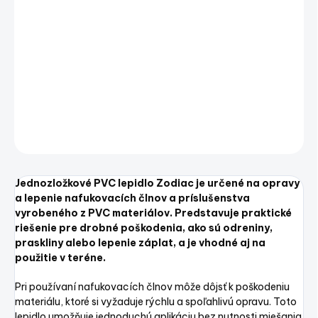
a lepenie nafukovacích člnov a príslušenstva
vyrobeného z PVC materiálov. Predstavuje praktické
riešenie pre drobné poškodenia, ako sú odreniny,
praskliny alebo lepenie záplat, a je vhodné aj na
použitie v teréne.
DETAILNÉ INFORMÁCIE
OPÝTAŤ SA
STRÁŽIŤ
Uložiť
Jednozložkové PVC lepidlo Zodiac je určené na opravy
a lepenie nafukovacích člnov a príslušenstva
vyrobeného z PVC materiálov. Predstavuje praktické
riešenie pre drobné poškodenia, ako sú odreniny,
praskliny alebo lepenie záplat, a je vhodné aj na
použitie v teréne.
Pri používaní nafukovacích člnov môže dôjsť k poškodeniu
materiálu, ktoré si vyžaduje rýchlu a spoľahlivú opravu. Toto
lepidlo umožňuje jednoduchú aplikáciu bez nutnosti miešania