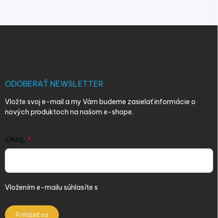
Z
á
p
ä
t
i
ODOBERAŤ NEWSLETTER
e
Vložte svoj e-mail a my Vám budeme zasielať informácie o
nových produktoch na našom e-shope.
EMAIL
Vložením e-mailu súhlasíte s
podmienkami ochrany osobných
údajov
Prihlásiť sa