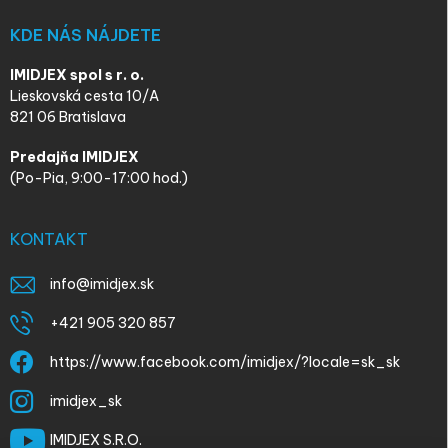
KDE NÁS NÁJDETE
IMIDJEX spol s r. o.
Lieskovská cesta 10/A
821 06 Bratislava
Predajňa IMIDJEX
(Po-Pia, 9:00-17:00 hod.)
KONTAKT
info
@
imidjex.sk
+421 905 320 857
https://www.facebook.com/imidjex/?locale=sk_sk
imidjex_sk
IMIDJEX S.R.O.