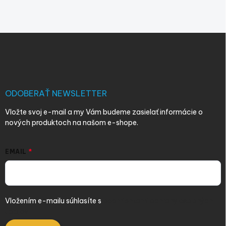
Z
á
p
ä
t
i
ODOBERAŤ NEWSLETTER
e
Vložte svoj e-mail a my Vám budeme zasielať informácie o
nových produktoch na našom e-shope.
EMAIL
Vložením e-mailu súhlasíte s
podmienkami ochrany osobných
údajov