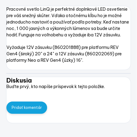
Pracovné svetlo LinQ je perfektné doplnkové LED osvetlenie
pre váš snežný skúter. Vďaka otočnému kĺbu ho je možné
jednoducho nastaviť a používať podľa potreby. Keď nastane
noc, 1 000 jasných a výkonných lúmenov sa bude určite
hodiť. Funguje na voľnobehu a vyžaduje iba 12V zásuvku.
Vyžaduje 12V zásuvku (860201888) pre platformu REV
Gen4 (široký) 20" a 24" a 12V zásuvku (860202069) pre
platformy Neo a REV Gen4 (úzky) 16".
Diskusia
Buďte prvý, kto napíše príspevok k tejto položke.
Pridať komentár