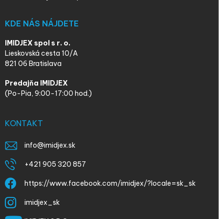
KDE NÁS NÁJDETE
IMIDJEX spol s r. o.
Lieskovská cesta 10/A
821 06 Bratislava
Predajňa IMIDJEX
(Po-Pia, 9:00-17:00 hod.)
KONTAKT
info
@
imidjex.sk
+421 905 320 857
https://www.facebook.com/imidjex/?locale=sk_sk
imidjex_sk