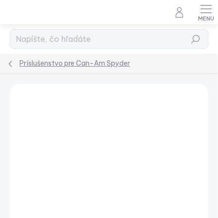
Prejsť
na
obsah
Hľadať
Príslušenstvo pre Can-Am Spyder
Podrobnosti hodnotenia
Neohodnotené
ZADARMO