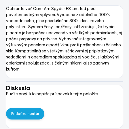
Ochránte váš Can-Am Spyder F3 Limited pred
poveternostnými vplyvmi. Vyrobené z odolného, 100%
vodeodolného, plne priedušného 300-denierového
polyesteru. Systém Easy-on/Easy-off zaisťuje, že krycia
plachta je bezpečne upevnená vo všetkých podmienkach, aj
počas prepravy na prívese. Vybavená integrovaným
výfukovým panelom a podšívkou proti poškriabaniu čelného
skla. Kompatibilná so všetkými sériovými aj príplatkovými
sedadlami, s operadlom spolujazdca aj vodiča, s lakťovými
opierkami spolujazdca, s čelnými sklami aj so zadným
kufrom.
Diskusia
Buďte prvý, kto napíše príspevok k tejto položke.
Pridať komentár