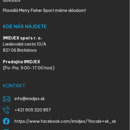
dôvodov
Plavidlá Merry Fisher Sport máme skladom!
KDE NÁS NÁJDETE
IMIDJEX spol s r. o.
Lieskovská cesta 10/A
821 06 Bratislava
Predajňa IMIDJEX
(Po-Pia, 9:00-17:00 hod.)
KONTAKT
info
@
imidjex.sk
+421 905 320 857
https://www.facebook.com/imidjex/?locale=sk_sk