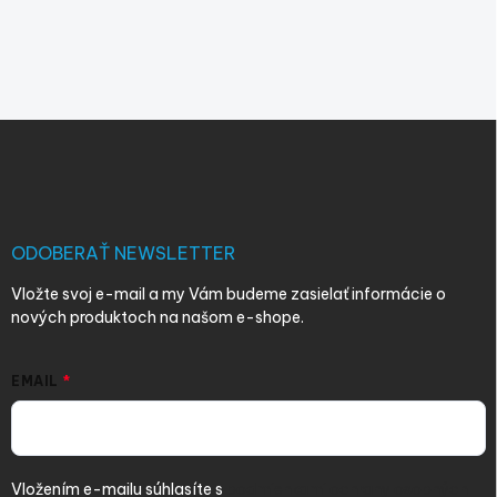
Z
á
p
ä
t
i
ODOBERAŤ NEWSLETTER
e
Vložte svoj e-mail a my Vám budeme zasielať informácie o
nových produktoch na našom e-shope.
EMAIL
Vložením e-mailu súhlasíte s
podmienkami ochrany osobných