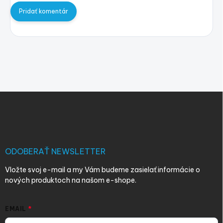
Pridať komentár
Z
á
p
ä
t
i
ODOBERAŤ NEWSLETTER
e
Vložte svoj e-mail a my Vám budeme zasielať informácie o
nových produktoch na našom e-shope.
EMAIL