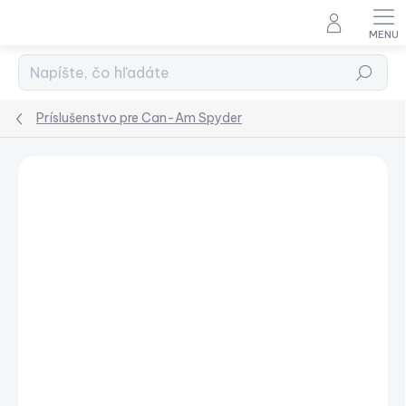
Prejsť
na
obsah
Hľadať
Príslušenstvo pre Can-Am Spyder
Podrobnosti hodnotenia
Neohodnotené
ZADARMO