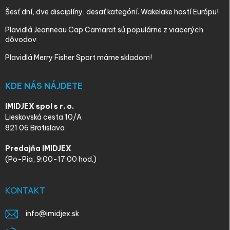
Šesť dní, dve disciplíny, desať kategórií. Wakelake hostí Európu!
Plavidlá Jeanneau Cap Camarat sú populárne z viacerých
dôvodov
Plavidlá Merry Fisher Sport máme skladom!
KDE NÁS NÁJDETE
IMIDJEX spol s r. o.
Lieskovská cesta 10/A
821 06 Bratislava
Predajňa IMIDJEX
(Po-Pia, 9:00-17:00 hod.)
KONTAKT
info
@
imidjex.sk