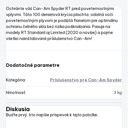
Ochránte váš Can-Am Spyder RT pred poveternostnými
vplyvmi. Táto 100 denierová krycia plachta, odolná voči
poveternostným plyvom je podšitá flanelom pre optimálnu
ochranu čelného skla bez rizika poškriabania. Pasuje na
modely RT Standard aj Limited (2020 a novšie) a pojme
všetko nainštalované príslušenstvo Can-Am!
Dodatočné parametre
Kategória
:
Príslušenstvo pre Can-Am Spyder
Hmotnosť
:
3 kg
Diskusia
Buďte prvý, kto napíše príspevok k tejto položke.