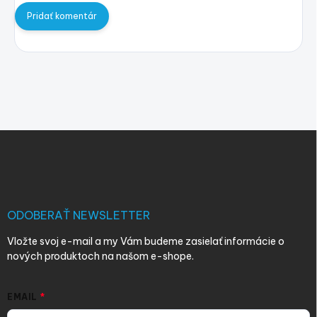
Pridať komentár
Z
á
p
ä
t
i
ODOBERAŤ NEWSLETTER
e
Vložte svoj e-mail a my Vám budeme zasielať informácie o
nových produktoch na našom e-shope.
EMAIL