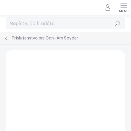
Prejsť
na
obsah
Hľadať
Príslušenstvo pre Can-Am Spyder
Podrobnosti hodnotenia
Neohodnotené
ZADARMO