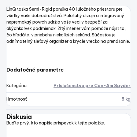
LinQ taška Semi-Rigid ponúka 40 l úložného priestoru pre
všetky vaše dobrodružstvá. Polotuhý dizajn a integrovaný
nepremokaý povrch udržia vaše veci v bezpečí za
akýchkoľvek podmienok. Žltý interiér vám pomôže nájsť to,
čo hľadáte, v priebehu niekoľkých sekúnd. Súčasťou je
odnímateľný sieťový organizér a krycie vrecko na prenášanie.
Dodatočné parametre
Kategória
:
Príslušenstvo pre Can-Am Spyder
Hmotnosť
:
5 kg
Diskusia
Buďte prvý, kto napíše príspevok k tejto položke.