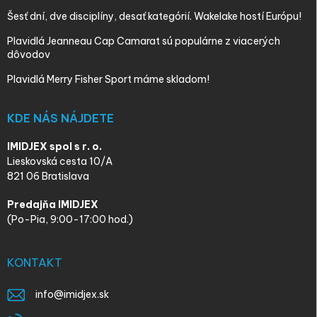
Šesť dní, dve disciplíny, desať kategórií. Wakelake hostí Európu!
Plavidlá Jeanneau Cap Camarat sú populárne z viacerých
dôvodov
Plavidlá Merry Fisher Sport máme skladom!
KDE NÁS NÁJDETE
IMIDJEX spol s r. o.
Lieskovská cesta 10/A
821 06 Bratislava
Predajňa IMIDJEX
(Po-Pia, 9:00-17:00 hod.)
KONTAKT
info
@
imidjex.sk