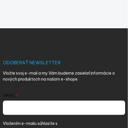
Z
á
p
ä
t
i
ODOBERAŤ NEWSLETTER
e
Vložte svoj e-mail a my Vám budeme zasielať informácie o
nových produktoch na našom e-shope.
EMAIL
Vložením e-mailu súhlasíte s
podmienkami ochrany osobných