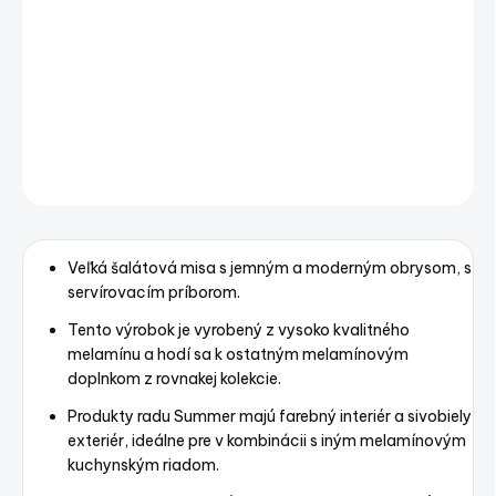
−
+
Pridať do košíka
MELAMINE SALAD BOWL WITH CUTLERY, SUMMER – BONE
DETAILNÉ INFORMÁCIE
OPÝTAŤ SA
STRÁŽIŤ
Uložiť
Veľká šalátová misa s jemným a moderným obrysom, s
servírovacím príborom.
Tento výrobok je vyrobený z vysoko kvalitného
melamínu a hodí sa k ostatným melamínovým
doplnkom z rovnakej kolekcie.
Produkty radu Summer majú farebný interiér a sivobiely
exteriér, ideálne pre v kombinácii s iným melamínovým
kuchynským riadom.