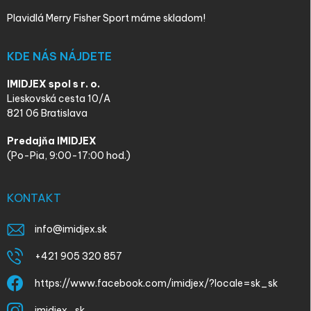
Plavidlá Merry Fisher Sport máme skladom!
KDE NÁS NÁJDETE
IMIDJEX spol s r. o.
Lieskovská cesta 10/A
821 06 Bratislava
Predajňa IMIDJEX
(Po-Pia, 9:00-17:00 hod.)
KONTAKT
info
@
imidjex.sk
+421 905 320 857
https://www.facebook.com/imidjex/?locale=sk_sk
imidjex_sk