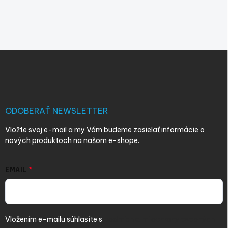
Z
á
p
ä
t
i
ODOBERAŤ NEWSLETTER
e
Vložte svoj e-mail a my Vám budeme zasielať informácie o
nových produktoch na našom e-shope.
EMAIL
Vložením e-mailu súhlasíte s
podmienkami ochrany osobných