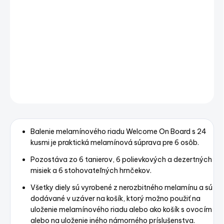
−
+
Pridať do košíka
MELAMINE TABLEWARE PACK WELCOME ON BOARD, 6
PEOPLE – 24 PC
DETAILNÉ INFORMÁCIE
OPÝTAŤ SA
STRÁŽIŤ
Uložiť
Balenie melamínového riadu Welcome On Board s 24
kusmi je praktická melamínová súprava pre 6 osôb.
Pozostáva zo 6 tanierov, 6 polievkových a dezertných
misiek a 6 stohovateľných hrnčekov.
Všetky diely sú vyrobené z nerozbitného melamínu a sú
dodávané v uzáver na košík, ktorý možno použiť na
uloženie melamínového riadu alebo ako košík s ovocím
alebo na uloženie iného námorného príslušenstva.