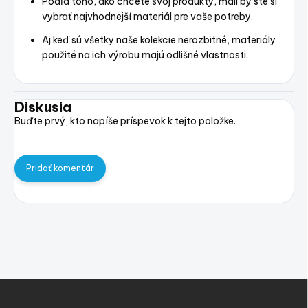
Podľa toho, ako chcete svoj produkty, mali by ste si
vybrať najvhodnejší materiál pre vaše potreby.
Aj keď sú všetky naše kolekcie nerozbitné, materiály
použité na ich výrobu majú odlišné vlastnosti.
Diskusia
Buďte prvý, kto napíše príspevok k tejto položke.
Pridať komentár
Z
á