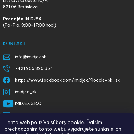
Lieskovská cesta 10/A
821 06 Bratislava
Predajňa IMIDJEX
(Po-Pia, 9:00-17:00 hod.)
KONTAKT
info
@
imidjex.sk
+421 905 320 857
https://www.facebook.com/imidjex/?locale=sk_sk
imidjex_sk
IMIDJEX S.R.O.
@imidjex
Tento web používa súbory cookie. Ďalším
prechádzaním tohto webu vyjadrujete súhlas s ich