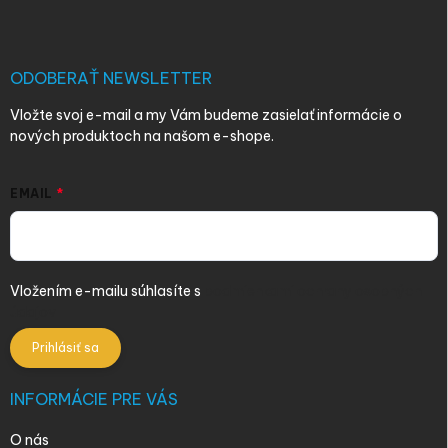
p
ä
t
i
ODOBERAŤ NEWSLETTER
e
Vložte svoj e-mail a my Vám budeme zasielať informácie o
nových produktoch na našom e-shope.
EMAIL
Vložením e-mailu súhlasíte s
podmienkami ochrany osobných
údajov
Prihlásiť sa
INFORMÁCIE PRE VÁS
O nás