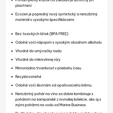
Protišmykový krúžok na základni je užitočný pri
plachtení.
Ecozen je popredný nový syntetický a nerozbitný
materiál s vysokými špecifikáciami:
Bez toxických látok (BPA FREE)
Odolné voči nápojom s vysokým obsahom alkoholu
Vhodné do umývačky riadu
Vhodné do mikrovlnnej rúry
Mimoriadna trvanlivosť v priebehu času
Recyklovateľné
Odolné voči škvrnám od opaľovacieho krému
Nerozbitný pohár na víno sa dobre kombinuje s
pohárom na šampanské z rovnakej kolekcie, ako aj s
inými pohármi na vodu od Marine Business.