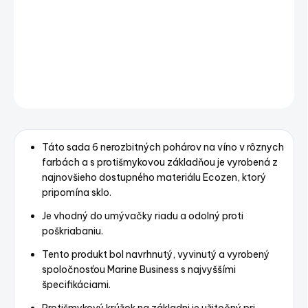
NON-SLIP ECOZEN WINE GLASS – PARTY – 6 PCS
DETAILNÉ INFORMÁCIE
OPÝTAŤ SA
STRÁŽIŤ
Uložiť
Táto sada 6 nerozbitných pohárov na víno v rôznych
farbách a s protišmykovou základňou je vyrobená z
najnovšieho dostupného materiálu Ecozen, ktorý
pripomína sklo.
Je vhodný do umývačky riadu a odolný proti
poškriabaniu.
Tento produkt bol navrhnutý, vyvinutý a vyrobený
spoločnosťou Marine Business s najvyššími
špecifikáciami.