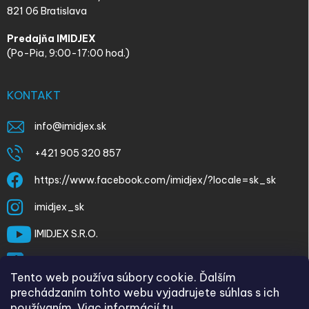
821 06 Bratislava
Predajňa IMIDJEX
(Po-Pia, 9:00-17:00 hod.)
KONTAKT
info
@
imidjex.sk
+421 905 320 857
https://www.facebook.com/imidjex/?locale=sk_sk
imidjex_sk
IMIDJEX S.R.O.
@imidjex
Tento web používa súbory cookie. Ďalším
prechádzaním tohto webu vyjadrujete súhlas s ich
používaním. Viac informácií
tu
.