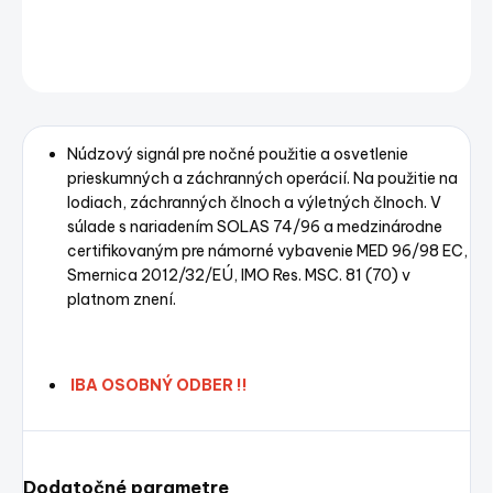
DETAILNÉ INFORMÁCIE
OPÝTAŤ SA
STRÁŽIŤ
Uložiť
Núdzový signál pre nočné použitie a osvetlenie
prieskumných a záchranných operácií. Na použitie na
lodiach, záchranných člnoch a výletných člnoch. V
súlade s nariadením SOLAS 74/96 a medzinárodne
certifikovaným pre námorné vybavenie MED 96/98 EC,
Smernica 2012/32/EÚ, IMO Res. MSC. 81 (70) v
platnom znení.
IBA OSOBNÝ ODBER !!
Dodatočné parametre