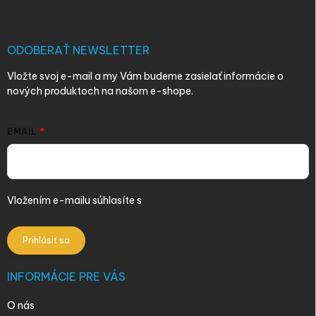
p
ä
t
i
ODOBERAŤ NEWSLETTER
e
Vložte svoj e-mail a my Vám budeme zasielať informácie o
nových produktoch na našom e-shope.
EMAIL
Vložením e-mailu súhlasíte s
podmienkami ochrany osobných
údajov
Prihlásiť sa
INFORMÁCIE PRE VÁS
O nás