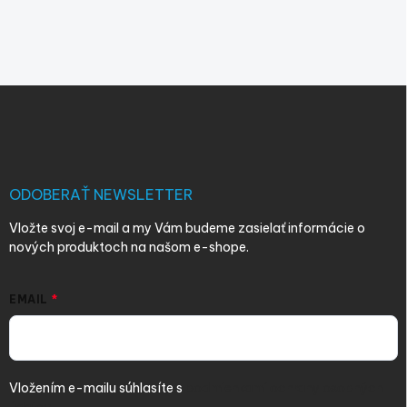
Z
á
p
ä
t
i
ODOBERAŤ NEWSLETTER
e
Vložte svoj e-mail a my Vám budeme zasielať informácie o
nových produktoch na našom e-shope.
EMAIL
Vložením e-mailu súhlasíte s
podmienkami ochrany osobných