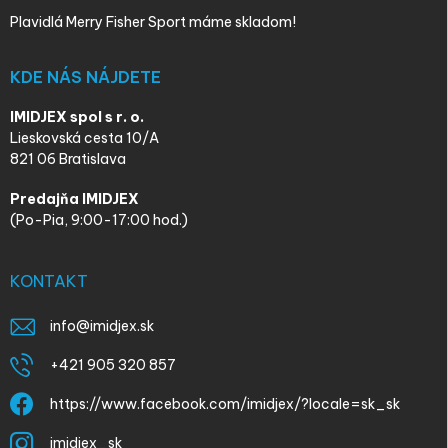
Plavidlá Merry Fisher Sport máme skladom!
KDE NÁS NÁJDETE
IMIDJEX spol s r. o.
Lieskovská cesta 10/A
821 06 Bratislava
Predajňa IMIDJEX
(Po-Pia, 9:00-17:00 hod.)
KONTAKT
info
@
imidjex.sk
+421 905 320 857
https://www.facebook.com/imidjex/?locale=sk_sk
imidjex_sk