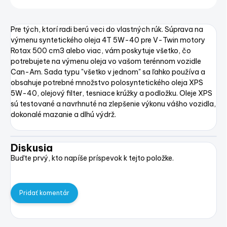
Pre tých, ktorí radi berú veci do vlastných rúk. Súprava na
výmenu syntetického oleja 4T 5W-40 pre V-Twin motory
Rotax 500 cm3 alebo viac, vám poskytuje všetko, čo
potrebujete na výmenu oleja vo vašom terénnom vozidle
Can-Am. Sada typu "všetko v jednom" sa ľahko používa a
obsahuje potrebné množstvo polosyntetického oleja XPS
5W-40, olejový filter, tesniace krúžky a podložku. Oleje XPS
sú testované a navrhnuté na zlepšenie výkonu vášho vozidla,
dokonalé mazanie a dlhú výdrž.
Diskusia
Buďte prvý, kto napíše príspevok k tejto položke.
Pridať komentár