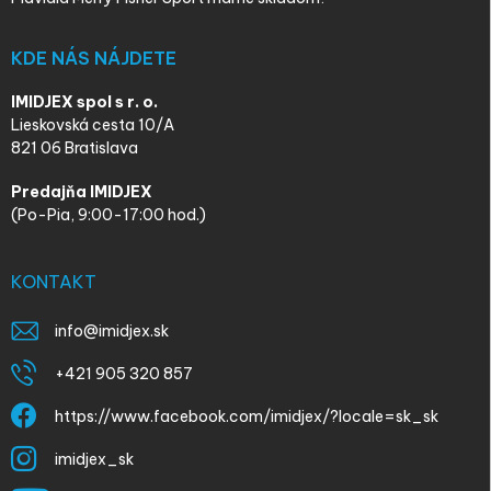
KDE NÁS NÁJDETE
IMIDJEX spol s r. o.
Lieskovská cesta 10/A
821 06 Bratislava
Predajňa IMIDJEX
(Po-Pia, 9:00-17:00 hod.)
KONTAKT
info
@
imidjex.sk
+421 905 320 857
https://www.facebook.com/imidjex/?locale=sk_sk
imidjex_sk