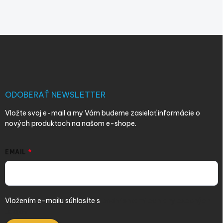
Z
á
p
ä
t
i
ODOBERAŤ NEWSLETTER
e
Vložte svoj e-mail a my Vám budeme zasielať informácie o
nových produktoch na našom e-shope.
EMAIL
Vložením e-mailu súhlasíte s
podmienkami ochrany osobných
údajov