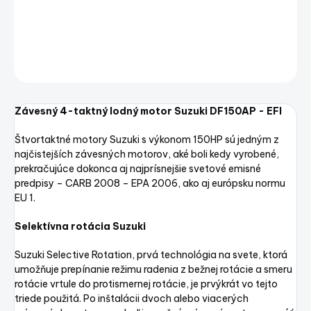
SUZUKI DF150APL KEYLESS s elektronickým ovládaním
DETAILNÉ INFORMÁCIE
OPÝTAŤ SA
STRÁŽIŤ
Uložiť
Závesný 4-taktný lodný motor Suzuki DF150AP - EFI
Štvortaktné motory Suzuki s výkonom 150HP sú jedným z
najčistejších závesných motorov, aké boli kedy vyrobené,
prekračujúce dokonca aj najprísnejšie svetové emisné
predpisy – CARB 2008 – EPA 2006, ako aj európsku normu
EU 1.
Selektívna rotácia Suzuki
Suzuki Selective Rotation, prvá technológia na svete, ktorá
umožňuje prepínanie režimu radenia z bežnej rotácie a smeru
rotácie vrtule do protismernej rotácie, je prvýkrát vo tejto
triede použitá. Po inštalácii dvoch alebo viacerých