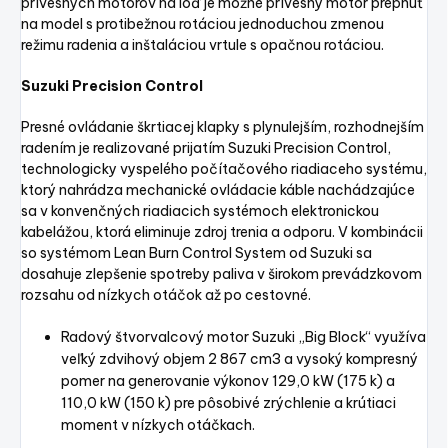
prívesných motorov na loď je možné prívesný motor prepnúť
na model s protibežnou rotáciou jednoduchou zmenou
režimu radenia a inštaláciou vrtule s opačnou rotáciou.
Suzuki Precision Control
Presné ovládanie škrtiacej klapky s plynulejším, rozhodnejším
radením je realizované prijatím Suzuki Precision Control,
technologicky vyspelého počítačového riadiaceho systému,
ktorý nahrádza mechanické ovládacie káble nachádzajúce
sa v konvenčných riadiacich systémoch elektronickou
kabelážou, ktorá eliminuje zdroj trenia a odporu. V kombinácii
so systémom Lean Burn Control System od Suzuki sa
dosahuje zlepšenie spotreby paliva v širokom prevádzkovom
rozsahu od nízkych otáčok až po cestovné.
Radový štvorvalcový motor Suzuki „Big Block“ využíva
veľký zdvihový objem 2 867 cm3 a vysoký kompresný
pomer na generovanie výkonov 129,0 kW (175 k) a
110,0 kW (150 k) pre pôsobivé zrýchlenie a krútiaci
moment v nízkych otáčkach.