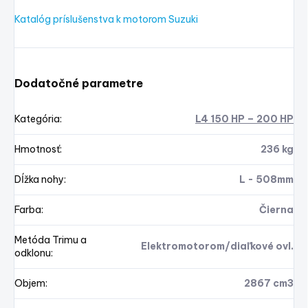
Katalóg príslušenstva k motorom Suzuki
Dodatočné parametre
Kategória
:
L4 150 HP – 200 HP
Hmotnosť
:
236 kg
Dĺžka nohy
:
L - 508mm
Farba
:
Čierna
Metóda Trimu a
Elektromotorom/diaľkové ovl.
odklonu
:
Objem
:
2867 cm3