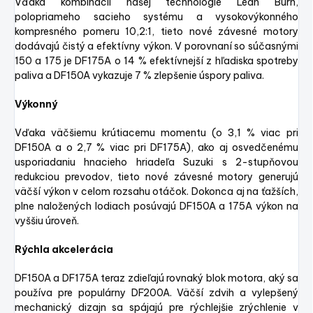
Vďaka kombinácii našej technológie Lean Burn,
polopriameho sacieho systému a vysokovýkonného
kompresného pomeru 10,2:1, tieto nové závesné motory
dodávajú čistý a efektívny výkon. V porovnaní so súčasnými
150 a 175 je DF175A o 14 % efektívnejší z hľadiska spotreby
paliva a DF150A vykazuje 7 % zlepšenie úspory paliva.
Výkonný
Vďaka väčšiemu krútiacemu momentu (o 3,1 % viac pri
DF150A a o 2,7 % viac pri DF175A), ako aj osvedčenému
usporiadaniu hnacieho hriadeľa Suzuki s 2-stupňovou
redukciou prevodov, tieto nové závesné motory generujú
väčší výkon v celom rozsahu otáčok. Dokonca aj na ťažších,
plne naložených lodiach posúvajú DF150A a 175A výkon na
vyššiu úroveň.
Rýchla akcelerácia
DF150A a DF175A teraz zdieľajú rovnaký blok motora, aký sa
používa pre populárny DF200A. Väčší zdvih a vylepšený
mechanický dizajn sa spájajú pre rýchlejšie zrýchlenie v