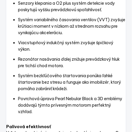
Senzory klepania a O2 plus systém detekcie vody
poskytujú vyššiu prevádzkovú spoľahlivosť.
Systém variabilného časovania ventilov (VVT) zvyšuje
krútiaci moment v nízkom až strednom rozsahu pre
vynikajúcu akceleráciu.
Viacstupňový indukčný systém zvyšuje špičkový
výkon.
Rezonátor nasávania ďalej znižuje prevádzkový hluk
pre tichší chod motora.
Systém bezkľúčového štartovania ponúka ľahké
štartovanie bez stresu a funguje ako imobilizér, ktorý
pomáha zabrániť krádeži.
Povrchová úprava Pearl Nebular Black a 3D emblémy
dodávajú týmto prívesným motorom perfektný
vzhľad.
Palivová efektívnosť