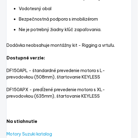
Vodotesný obal
Bezpečnostná podpora s imobilizérom
Nie je potrebný žiadny kľúč zapaľovania.
Dodávka neobsahuje montážny kit - Rigging a vrtuľu.
Dostupné verzie:
DF150APL - štandardné prevedenie motora s L-
prevodovkou (508mm), štartovanie KEYLESS
DF150APX - predĺžené prevedenie motora s XL-
prevodovkou (635mm), štartovanie KEYLESS
Na stiahnutie
Motory Suzuki katalog