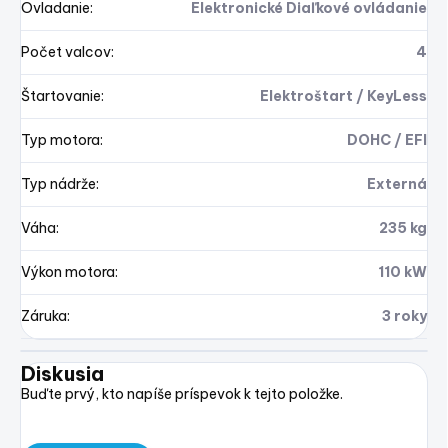
Ovladanie
:
Elektronické Diaľkové ovládanie
Počet valcov
:
4
Štartovanie
:
Elektroštart / KeyLess
Typ motora
:
DOHC / EFI
Typ nádrže
:
Externá
Váha
:
235 kg
Výkon motora
:
110 kW
Záruka
:
3 roky
Diskusia
Buďte prvý, kto napíše príspevok k tejto položke.