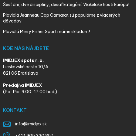
Šesť dní, dve disciplíny, desať kategórií. Wakelake hostí Európu!
Plavidlá Jeanneau Cap Camarat sú populárne z viacerých
dôvodov
Plavidlá Merry Fisher Sport máme skladom!
KDE NÁS NÁJDETE
IMIDJEX spol s r. o.
Lieskovská cesta 10/A
821 06 Bratislava
Predajňa IMIDJEX
(Po-Pia, 9:00-17:00 hod.)
KONTAKT
info
@
imidjex.sk
+421 905 320 857