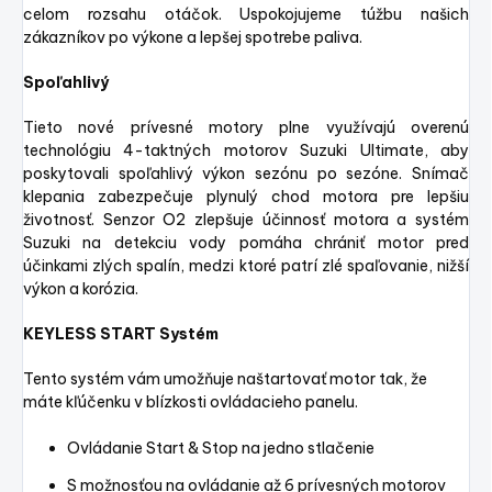
celom rozsahu otáčok. Uspokojujeme túžbu našich
zákazníkov po výkone a lepšej spotrebe paliva.
Spoľahlivý
Tieto nové prívesné motory plne využívajú overenú
technológiu 4-taktných motorov Suzuki Ultimate, aby
poskytovali spoľahlivý výkon sezónu po sezóne. Snímač
klepania zabezpečuje plynulý chod motora pre lepšiu
životnosť. Senzor O2 zlepšuje účinnosť motora a systém
Suzuki na detekciu vody pomáha chrániť motor pred
účinkami zlých spalín, medzi ktoré patrí zlé spaľovanie, nižší
výkon a korózia.
KEYLESS START Systém
Tento systém vám umožňuje naštartovať motor tak, že
máte kľúčenku v blízkosti ovládacieho panelu.
Ovládanie Start & Stop na jedno stlačenie
S možnosťou na ovládanie až 6 prívesných motorov