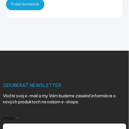
Pridať komentár
Z
á
p
ä
t
i
ODOBERAŤ NEWSLETTER
e
Vložte svoj e-mail a my Vám budeme zasielať informácie o
nových produktoch na našom e-shope.
EMAIL