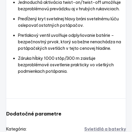
Jednoduchá aktivácia twist-on/twist-off umožňuje
bezproblémovú prevádzku aj v hrubých rukaviciach.
Predĺžený kryt svetelnej hlavy bráni svetelnému lúču
oslepovať ostatných potápačov.
Pretlakový ventil uvoľňuje odplyňovanie batérie –
bezpečnostný prvok, ktorý sa bežne nenachádza na
potápačských svetlách v tejto cenovej hladine.
Záruka hĺbky 1000 stôp/300 m zaisťuje
bezproblémové osvetlenie prakticky vo všetkých
podmienkach potápania.
Dodatočné parametre
Kategória
:
Svietidlá a baterky