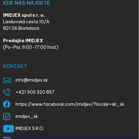
KDE NÁS NÁJDETE
IMIDJEX spol s r. o.
Lieskovská cesta 10/A
821 06 Bratislava
Predajňa IMIDJEX
(Po-Pia, 9:00-17:00 hod.)
KONTAKT
info
@
imidjex.sk
+421 905 320 857
https://www.facebook.com/imidjex/?locale=sk_sk
imidjex_sk
IMIDJEX S.R.O.