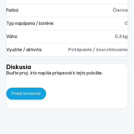
Farba
:
Čierna
Typ napájania / batérie
:
C
Váha
:
0,3 kg
Využitie / aktivita
:
Potápanie / šnorchlovanie
Diskusia
Buďte prvý, kto napíše príspevok k tejto položke.
Pridať komentár