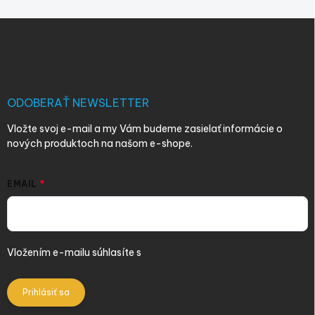
Z
á
p
ä
t
i
ODOBERAŤ NEWSLETTER
e
Vložte svoj e-mail a my Vám budeme zasielať informácie o
nových produktoch na našom e-shope.
EMAIL
Vložením e-mailu súhlasíte s
podmienkami ochrany osobných
údajov
Prihlásiť sa