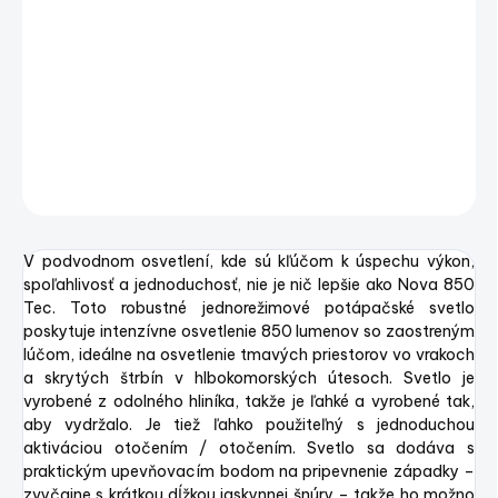
−
+
Pridať do košíka
Potápačské LED svietidlo Nova 850 Tec
DETAILNÉ INFORMÁCIE
OPÝTAŤ SA
STRÁŽIŤ
Uložiť
V podvodnom osvetlení, kde sú kľúčom k úspechu výkon,
spoľahlivosť a jednoduchosť, nie je nič lepšie ako Nova 850
Tec. Toto robustné jednorežimové potápačské svetlo
poskytuje intenzívne osvetlenie 850 lumenov so zaostreným
lúčom, ideálne na osvetlenie tmavých priestorov vo vrakoch
a skrytých štrbín v hlbokomorských útesoch. Svetlo je
vyrobené z odolného hliníka, takže je ľahké a vyrobené tak,
aby vydržalo. Je tiež ľahko použiteľný s jednoduchou
aktiváciou otočením / otočením. Svetlo sa dodáva s
praktickým upevňovacím bodom na pripevnenie západky –
zvyčajne s krátkou dĺžkou jaskynnej šnúry – takže ho možno