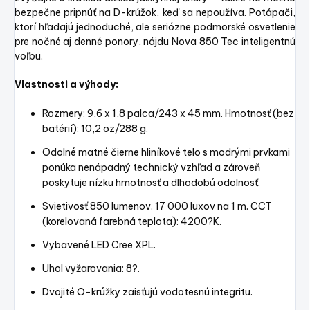
bezpečne pripnúť na D-krúžok, keď sa nepoužíva. Potápači,
ktorí hľadajú jednoduché, ale seriózne podmorské osvetlenie
pre nočné aj denné ponory, nájdu Nova 850 Tec inteligentnú
voľbu.
Vlastnosti a výhody:
Rozmery: 9,6 x 1,8 palca/243 x 45 mm. Hmotnosť (bez
batérií): 10,2 oz/288 g.
Odolné matné čierne hliníkové telo s modrými prvkami
ponúka nenápadný technický vzhľad a zároveň
poskytuje nízku hmotnosť a dlhodobú odolnosť.
Svietivosť 850 lumenov. 17 000 luxov na 1 m. CCT
(korelovaná farebná teplota): 4200?K.
Vybavené LED Cree XPL.
Uhol vyžarovania: 8?.
Dvojité O-krúžky zaisťujú vodotesnú integritu.