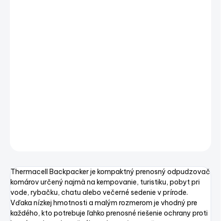
€50,41 bez DPH
Jednotková
SKLADOM
(5 KS)
cena:
−
+
Pridať do košíka
Thermacell Backpacker – ľahký odpudzovač komárov na
kemping, k vode a outdoor
DETAILNÉ INFORMÁCIE
OPÝTAŤ SA
STRÁŽIŤ
Uložiť
Thermacell Backpacker je kompaktný prenosný odpudzovač
komárov určený najmä na kempovanie, turistiku, pobyt pri
vode, rybačku, chatu alebo večerné sedenie v prírode.
Vďaka nízkej hmotnosti a malým rozmerom je vhodný pre
každého, kto potrebuje ľahko prenosné riešenie ochrany proti