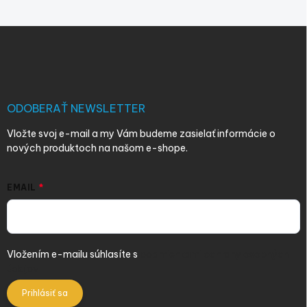
Z
á
p
ä
t
i
ODOBERAŤ NEWSLETTER
e
Vložte svoj e-mail a my Vám budeme zasielať informácie o
nových produktoch na našom e-shope.
EMAIL
Vložením e-mailu súhlasíte s
podmienkami ochrany osobných
údajov
Prihlásiť sa