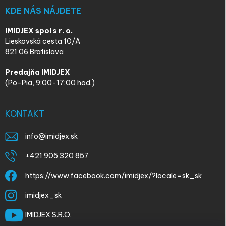
KDE NÁS NÁJDETE
IMIDJEX spol s r. o.
Lieskovská cesta 10/A
821 06 Bratislava
Predajňa IMIDJEX
(Po-Pia, 9:00-17:00 hod.)
KONTAKT
info
@
imidjex.sk
+421 905 320 857
https://www.facebook.com/imidjex/?locale=sk_sk
imidjex_sk
IMIDJEX S.R.O.