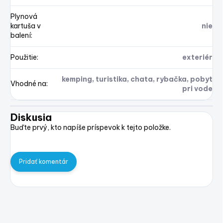
Plynová
kartuša v
nie
balení
:
Použitie
:
exteriér
kemping, turistika, chata, rybačka, pobyt
Vhodné na
:
pri vode
Diskusia
Buďte prvý, kto napíše príspevok k tejto položke.
Pridať komentár