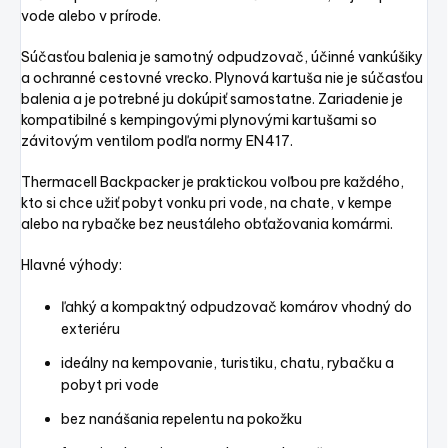
vode alebo v prírode.
Súčasťou balenia je samotný odpudzovač, účinné vankúšiky
a ochranné cestovné vrecko. Plynová kartuša nie je súčasťou
balenia a je potrebné ju dokúpiť samostatne. Zariadenie je
kompatibilné s kempingovými plynovými kartušami so
závitovým ventilom podľa normy EN417.
Thermacell Backpacker je praktickou voľbou pre každého,
kto si chce užiť pobyt vonku pri vode, na chate, v kempe
alebo na rybačke bez neustáleho obťažovania komármi.
Hlavné výhody:
ľahký a kompaktný odpudzovač komárov vhodný do
exteriéru
ideálny na kempovanie, turistiku, chatu, rybačku a
pobyt pri vode
bez nanášania repelentu na pokožku