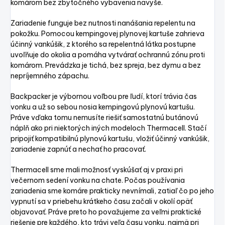
komárom bez zbytočného vybavenia navyše.
Zariadenie funguje bez nutnosti nanášania repelentu na
pokožku. Pomocou kempingovej plynovej kartuše zahrieva
účinný vankúšik, z ktorého sa repelentná látka postupne
uvoľňuje do okolia a pomáha vytvárať ochrannú zónu proti
komárom. Prevádzka je tichá, bez spreja, bez dymu a bez
nepríjemného zápachu.
Backpacker je výbornou voľbou pre ľudí, ktorí trávia čas
vonku a už so sebou nosia kempingovú plynovú kartušu.
Práve vďaka tomu nemusíte riešiť samostatnú butánovú
náplň ako pri niektorých iných modeloch Thermacell. Stačí
pripojiť kompatibilnú plynovú kartušu, vložiť účinný vankúšik,
zariadenie zapnúť a nechať ho pracovať.
Thermacell sme mali možnosť vyskúšať aj v praxi pri
večernom sedení vonku na chate. Počas používania
zariadenia sme komáre prakticky nevnímali, zatiaľ čo po jeho
vypnutí sa v priebehu krátkeho času začali v okolí opäť
objavovať. Práve preto ho považujeme za veľmi praktické
riešenie pre každého, kto trávi veľa času vonku, najmä pri