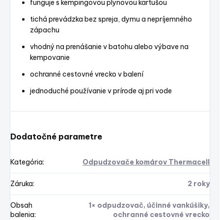
funguje s kempingovou plynovou kartušou
tichá prevádzka bez spreja, dymu a nepríjemného
zápachu
vhodný na prenášanie v batohu alebo výbave na
kempovanie
ochranné cestovné vrecko v balení
jednoduché používanie v prírode aj pri vode
Dodatočné parametre
Kategória
:
Odpudzovače komárov Thermacell
Záruka
:
2 roky
Obsah
1× odpudzovač, účinné vankúšiky,
balenia
:
ochranné cestovné vrecko