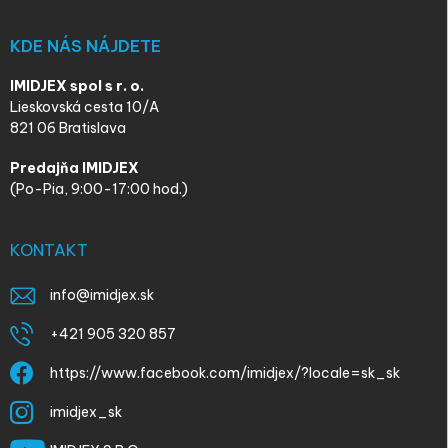
KDE NÁS NÁJDETE
IMIDJEX spol s r. o.
Lieskovská cesta 10/A
821 06 Bratislava
Predajňa IMIDJEX
(Po-Pia, 9:00-17:00 hod.)
KONTAKT
info
@
imidjex.sk
+421 905 320 857
https://www.facebook.com/imidjex/?locale=sk_sk
imidjex_sk