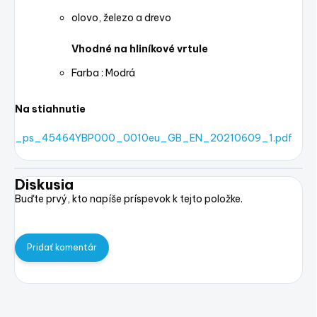
olovo, železo a drevo
Vhodné na hliníkové vrtule
Farba : Modrá
Na stiahnutie
_ps_45464YBP000_0010eu_GB_EN_20210609_1.pdf
Diskusia
Buďte prvý, kto napíše príspevok k tejto položke.
Pridať komentár