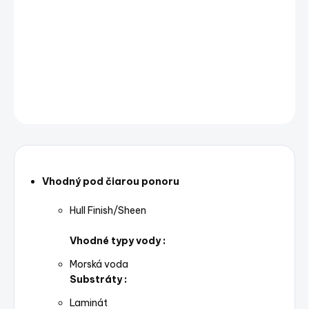
−
+
Pridať do košíka
Boatguard 100 Blue
DETAILNÉ INFORMÁCIE
OPÝTAŤ SA
STRÁŽIŤ
Uložiť
Vhodný pod čiarou ponoru
Hull Finish/Sheen
Vhodné typy vody :
Morská voda
Substráty :
Laminát