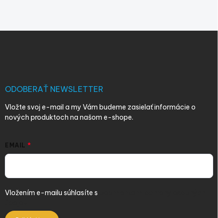
Z
á
p
ä
t
i
ODOBERAŤ NEWSLETTER
e
Vložte svoj e-mail a my Vám budeme zasielať informácie o
nových produktoch na našom e-shope.
EMAIL
Vložením e-mailu súhlasíte s
podmienkami ochrany osobných
údajov