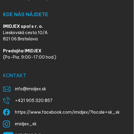
KDE NÁS NÁJDETE
IMIDJEX spol s r. o.
Lieskovská cesta 10/A
821 06 Bratislava
Predajňa IMIDJEX
(Po-Pia, 9:00-17:00 hod.)
KONTAKT
info
@
imidjex.sk
+421 905 320 857
https://www.facebook.com/imidjex/?locale=sk_sk
imidjex_sk