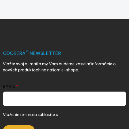
Z
á
p
ä
t
i
ODOBERAŤ NEWSLETTER
e
Vložte svoj e-mail a my Vám budeme zasielať informácie o
nových produktoch na našom e-shope.
EMAIL
Vložením e-mailu súhlasíte s
podmienkami ochrany osobných
údajov