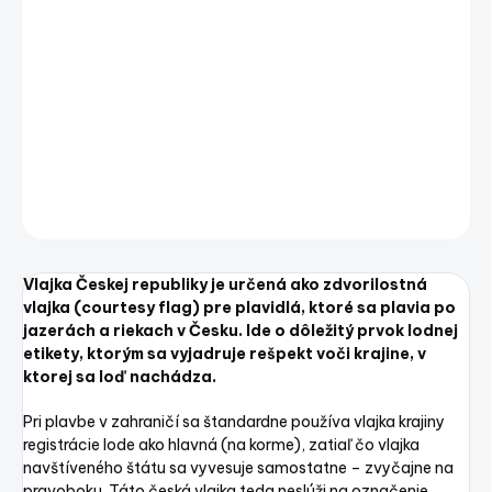
Vlajka Českej republiky je určená ako zdvorilostná
vlajka (courtesy flag) pre plavidlá, ktoré sa plavia po
jazerách a riekach v Česku. Ide o dôležitý prvok lodnej
etikety, ktorým sa vyjadruje rešpekt voči krajine, v
ktorej sa loď nachádza.
DETAILNÉ INFORMÁCIE
OPÝTAŤ SA
STRÁŽIŤ
Uložiť
Vlajka Českej republiky je určená ako zdvorilostná
vlajka (courtesy flag) pre plavidlá, ktoré sa plavia po
jazerách a riekach v Česku. Ide o dôležitý prvok lodnej
etikety, ktorým sa vyjadruje rešpekt voči krajine, v
ktorej sa loď nachádza.
Pri plavbe v zahraničí sa štandardne používa vlajka krajiny
registrácie lode ako hlavná (na korme), zatiaľ čo vlajka
navštíveného štátu sa vyvesuje samostatne – zvyčajne na
pravoboku. Táto česká vlajka teda neslúži na označenie