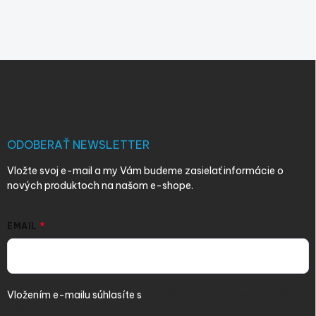
Z
á
p
ä
t
i
ODOBERAŤ NEWSLETTER
e
Vložte svoj e-mail a my Vám budeme zasielať informácie o
nových produktoch na našom e-shope.
EMAIL
Vložením e-mailu súhlasíte s
podmienkami ochrany osobných
údajov