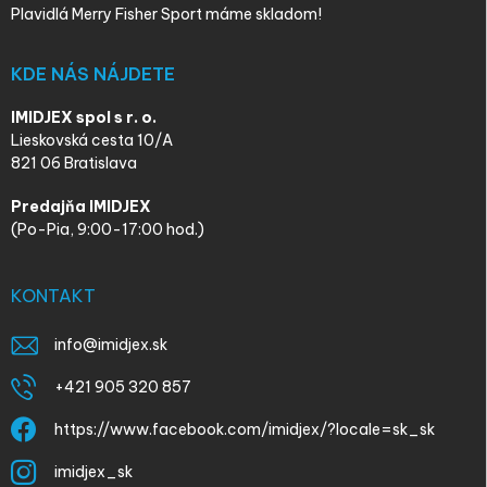
Plavidlá Merry Fisher Sport máme skladom!
KDE NÁS NÁJDETE
IMIDJEX spol s r. o.
Lieskovská cesta 10/A
821 06 Bratislava
Predajňa IMIDJEX
(Po-Pia, 9:00-17:00 hod.)
KONTAKT
info
@
imidjex.sk
+421 905 320 857
https://www.facebook.com/imidjex/?locale=sk_sk
imidjex_sk