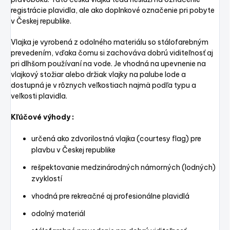
registrácie plavidla, ale ako doplnkové označenie pri pobyte
v Českej republike.
Vlajka je vyrobená z odolného materiálu so stálofarebným
prevedením, vďaka čomu si zachováva dobrú viditeľnosť aj
pri dlhšom používaní na vode. Je vhodná na upevnenie na
vlajkový stožiar alebo držiak vlajky na palube lode a
dostupná je v rôznych veľkostiach najmä podľa typu a
veľkosti plavidla.
Kľúčové výhody :
určená ako zdvorilostná vlajka (courtesy flag) pre
plavbu v Českej republike
rešpektovanie medzinárodných námorných (lodných)
zvyklostí
vhodná pre rekreačné aj profesionálne plavidlá
odolný materiál