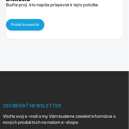
Buďte prvý, kto napíše príspevok k tejto položke.
Pridať komentár
Z
á
p
ä
t
i
ODOBERAŤ NEWSLETTER
e
Vložte svoj e-mail a my Vám budeme zasielať informácie o
nových produktoch na našom e-shope.