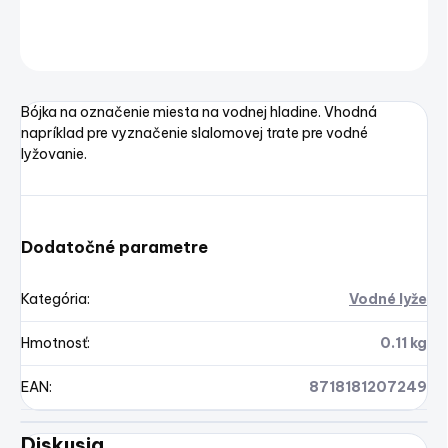
OPÝTAŤ SA
STRÁŽIŤ
Uložiť
Bójka na označenie miesta na vodnej hladine. Vhodná
napríklad pre vyznačenie slalomovej trate pre vodné
lyžovanie.
Dodatočné parametre
Kategória
:
Vodné lyže
Hmotnosť
:
0.11 kg
EAN
:
8718181207249
Diskusia