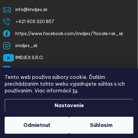
info
@
imidjex.sk
+421 905 320 857
https://www.facebook.com/imidjex/?locale=sk_sk
imidjex_sk
IMIDJEX S.R.O.
@imidjex
Tento web používa súbory cookie. Ďalším
prechádzaním tohto webu vyjadrujete súhlas s ich
používaním. Viac informácií
tu
.
Nastavenie
Copyright 2026
imidjex.sk
. Všetky práva vyhradené.
Upraviť
nastavenie cookies
Odmietnuť
Súhlasím
Vytvoril Shoptet