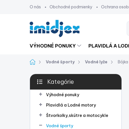
Prejsť
O nás
Obchodné podmienky
Ochrana osob
na
obsah
VÝHODNÉ PONUKY
PLAVIDLÁ A LO
Domov
Vodné športy
Vodné lyže
Bójka
B
Kategórie
o
Preskočiť
č
kategórie
n
Výhodné ponuky
ý
Plavidlá a Lodné motory
p
a
Štvorkolky,skútre a motocykle
n
Vodné športy
e