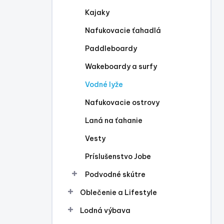
l
Kajaky
Nafukovacie ťahadlá
Paddleboardy
Wakeboardy a surfy
Vodné lyže
Nafukovacie ostrovy
Laná na ťahanie
Vesty
Príslušenstvo Jobe
Podvodné skútre
Oblečenie a Lifestyle
Lodná výbava