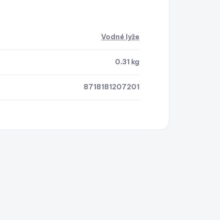
Vodné lyže
0.31 kg
8718181207201