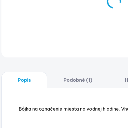
Bójk
napr
DET
Popis
Podobné (1)
H
Bójka na označenie miesta na vodnej hladine. Vh