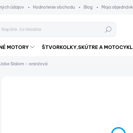
ných údajov
Hodnotenie obchodu
Blog
Moja objednávk
Hľadať
DNÉ MOTORY
ŠTVORKOLKY,SKÚTRE A MOTOCYKL
 Jobe Slalom – oranžová
Neohodnotené
Podrobnosti hodnotenia
€
€16
Jed
SK
cena