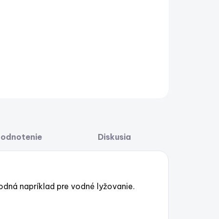
a na označenie miesta na vodnej hladine. Vhodná
íklad pre vodné lyžovanie.
AILNÉ INFORMÁCIE
OPÝTAŤ SA
STRÁŽIŤ
Uložiť
odnotenie
Diskusia
odná napríklad pre vodné lyžovanie.