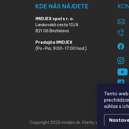
KDE NÁS NÁJDETE
KO
IMIDJEX spol s r. o.
Lieskovská cesta 10/A
821 06 Bratislava
Predajňa IMIDJEX
(Po-Pia, 9:00-17:00 hod.)
Tento web 
prechádzan
súhlas s ic
Nastave
Copyright 2026
imidjex.sk
. Všetky práva vyhradené