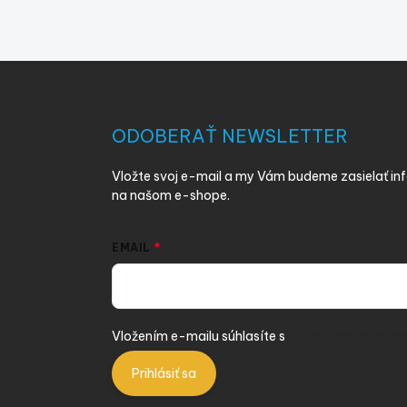
Z
á
p
ä
ODOBERAŤ NEWSLETTER
t
i
Vložte svoj e-mail a my Vám budeme zasielať i
e
na našom e-shope.
EMAIL
Vložením e-mailu súhlasíte s
podmienkami ochra
Prihlásiť sa