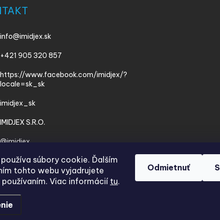
NTAKT
info
@
imidjex.sk
+421 905 320 857
https://www.facebook.com/imidjex/?
locale=sk_sk
imidjex_sk
IMIDJEX S.R.O.
@imidjex
používa súbory cookie. Ďalším
Odmietnuť
S
ím tohto webu vyjadrujete
h používaním. Viac informácií
tu
.
nie
.
Upraviť nastavenie cookies