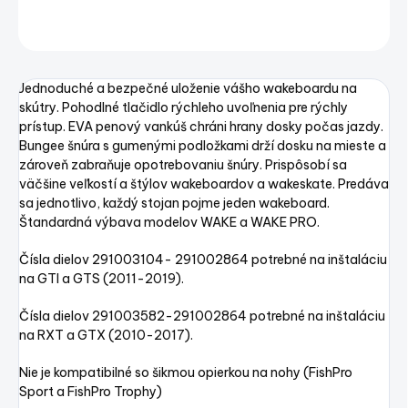
OPÝTAŤ SA
STRÁŽIŤ
Uložiť
Jednoduché a bezpečné uloženie vášho wakeboardu na
skútry. Pohodlné tlačidlo rýchleho uvoľnenia pre rýchly
prístup. EVA penový vankúš chráni hrany dosky počas jazdy.
Bungee šnúra s gumenými podložkami drží dosku na mieste a
zároveň zabraňuje opotrebovaniu šnúry. Prispôsobí sa
väčšine veľkostí a štýlov wakeboardov a wakeskate. Predáva
sa jednotlivo, každý stojan pojme jeden wakeboard.
Štandardná výbava modelov WAKE a WAKE PRO.
Čísla dielov 291003104- 291002864 potrebné na inštaláciu
na GTI a GTS (2011-2019).
Čísla dielov 291003582-291002864 potrebné na inštaláciu
na RXT a GTX (2010-2017).
Nie je kompatibilné so šikmou opierkou na nohy (FishPro
Sport a FishPro Trophy)