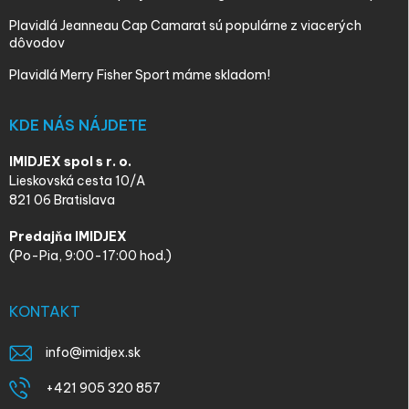
Plavidlá Jeanneau Cap Camarat sú populárne z viacerých
dôvodov
Plavidlá Merry Fisher Sport máme skladom!
KDE NÁS NÁJDETE
IMIDJEX spol s r. o.
Lieskovská cesta 10/A
821 06 Bratislava
Predajňa IMIDJEX
(Po-Pia, 9:00-17:00 hod.)
KONTAKT
info
@
imidjex.sk
+421 905 320 857