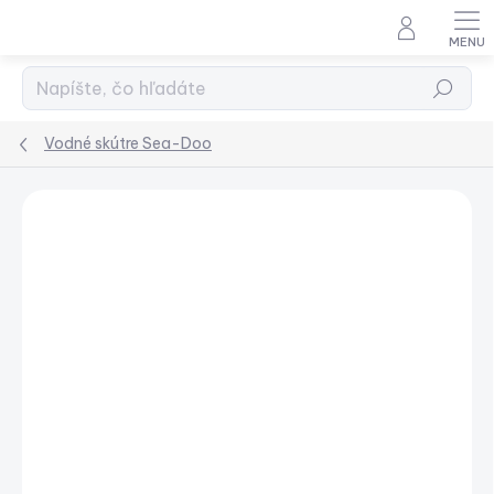
Prejsť
na
obsah
Hľadať
Vodné skútre Sea-Doo
Podrobnosti hodnotenia
Neohodnotené
ZNAČKA:
BRP