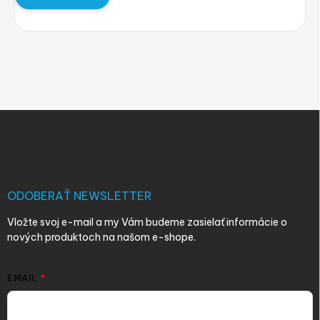
Z
á
p
ä
t
i
ODOBERAŤ NEWSLETTER
e
Vložte svoj e-mail a my Vám budeme zasielať informácie o
nových produktoch na našom e-shope.
EMAIL