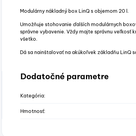
Modulárny nákladný box LinQ s objemom 20 l.
Umožňuje stohovanie ďalších modulárnych boxov,
správne vybavenie. Vždy majte správnu veľkosť kr
všetko.
Dá sa nainštalovať na akúkoľvek základňu LinQ so
Dodatočné parametre
Kategória
:
Hmotnosť
: