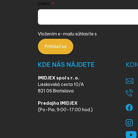
EMAIL
Vložením e-mailu súhlasíte s
podmienkami ochra
Prihlásiť sa
KDE NÁS NÁJDETE
KO
IMIDJEX spol s r. o.
Lieskovská cesta 10/A
821 06 Bratislava
Predajňa IMIDJEX
(Po-Pia, 9:00-17:00 hod.)