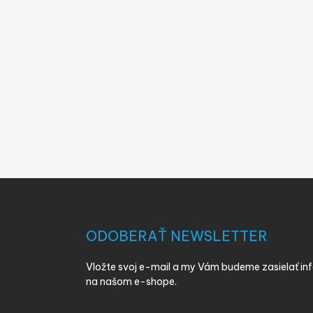
Z
á
p
ä
ODOBERAŤ NEWSLETTER
t
i
Vložte svoj e-mail a my Vám budeme zasielať i
e
na našom e-shope.