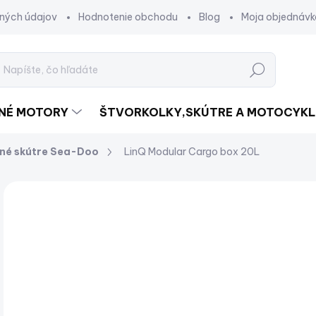
ných údajov
Hodnotenie obchodu
Blog
Moja objednávk
Hľadať
DNÉ MOTORY
ŠTVORKOLKY,SKÚTRE A MOTOCYKL
né skútre Sea-Doo
LinQ Modular Cargo box 20L
Neohodnotené
Podrobnosti hodnotenia
ZNAČKA:
NOVINKA
€
€13
Jed
SK
cena