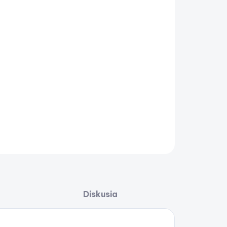
−
+
Pridať do košíka
AILNÉ INFORMÁCIE
OPÝTAŤ SA
STRÁŽIŤ
Uložiť
Diskusia