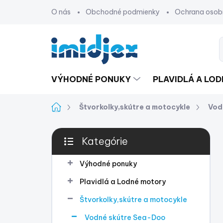
Prejsť
O nás
Obchodné podmienky
Ochrana osob
na
obsah
VÝHODNÉ PONUKY
PLAVIDLÁ A LO
Domov
Štvorkolky,skútre a motocykle
Vod
B
Kategórie
o
Preskočiť
č
kategórie
n
Výhodné ponuky
ý
Plavidlá a Lodné motory
p
a
Štvorkolky,skútre a motocykle
n
Vodné skútre Sea-Doo
e