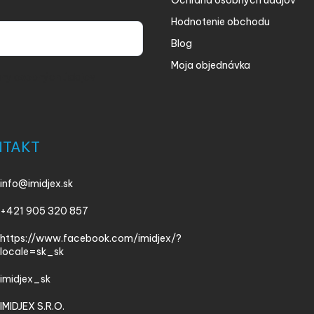
Ochrana osobných údajov
Hodnotenie obchodu
Blog
Moja objednávka
ny osobných údajov
NTAKT
info
@
imidjex.sk
+421 905 320 857
https://www.facebook.com/imidjex/?
locale=sk_sk
imidjex_sk
IMIDJEX S.R.O.