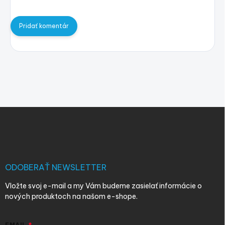
Pridať komentár
Z
á
p
ä
t
i
ODOBERAŤ NEWSLETTER
e
Vložte svoj e-mail a my Vám budeme zasielať informácie o
nových produktoch na našom e-shope.