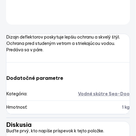
DETAILNÉ INFORMÁCIE
OPÝTAŤ SA
STRÁŽIŤ
Uložiť
Dizajn deflektorov poskytuje lepšiu ochranu a skvelý štýl.
Ochrana pred studeným vetrom a striekajúcou vodou.
Predáva sa v páre.
Dodatočné parametre
Kategória
:
Vodné skútre Sea-Doo
Hmotnosť
:
1 kg
Diskusia
Buďte prvý, kto napíše príspevok k tejto položke.