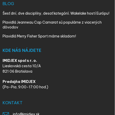
BLOG
Šesť dní, dve disciplíny, desať kategórií. Wakelake hostí Európu!
Plavidlá Jeanneau Cap Camarat sú populárne z viacerých
dôvodov
Plavidlá Merry Fisher Sport máme skladom!
KDE NÁS NÁJDETE
IMIDJEX spol s r. o.
Lieskovská cesta 10/A
821 06 Bratislava
Predajňa IMIDJEX
(Po-Pia, 9:00-17:00 hod.)
KONTAKT
info
@
imidjex.sk