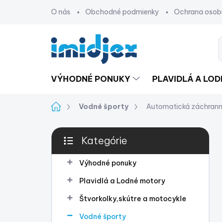
Prejsť
O nás
Obchodné podmienky
Ochrana osob
na
obsah
VÝHODNÉ PONUKY
PLAVIDLÁ A LO
Domov
Vodné športy
Automatická záchrann
B
Kategórie
o
Preskočiť
č
kategórie
n
Výhodné ponuky
ý
Plavidlá a Lodné motory
p
a
Štvorkolky,skútre a motocykle
n
Vodné športy
e