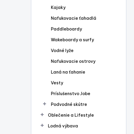
l
Kajaky
Nafukovacie ťahadlá
Paddleboardy
Wakeboardy a surfy
Vodné lyže
Nafukovacie ostrovy
Laná na ťahanie
Vesty
Príslušenstvo Jobe
Podvodné skútre
Oblečenie a Lifestyle
Lodná výbava