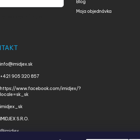
Blog
Moja objednávka
ny osobných údajov
NTAKT
info
@
imidjex.sk
+421 905 320 857
https://www.facebook.com/imidjex/?
locale=sk_sk
imidjex_sk
IMIDJEX S.R.O.
@imidjex