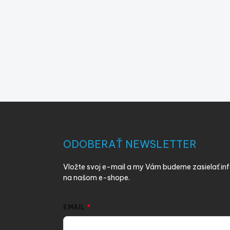
Z
á
p
ä
ODOBERAŤ NEWSLETTER
t
i
Vložte svoj e-mail a my Vám budeme zasielať i
e
na našom e-shope.
EMAIL