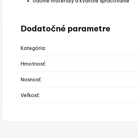
odolné materiály a kvalitné spracovanie
Dodatočné parametre
Kategória
:
Hmotnosť
:
Nosnosť
:
Veľkosť
: