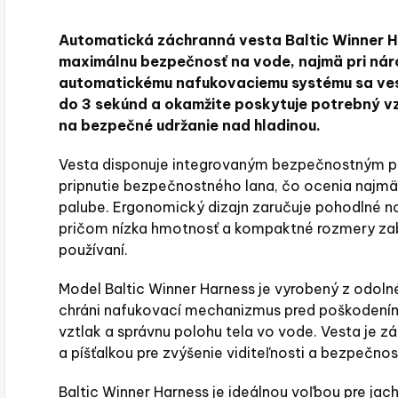
Automatická záchranná vesta Baltic Winner H
maximálnu bezpečnosť na vode, najmä pri ná
automatickému nafukovaciemu systému sa vest
do 3 sekúnd a okamžite poskytuje potrebný vz
na bezpečné udržanie nad hladinou.
Vesta disponuje integrovaným bezpečnostným po
pripnutie bezpečnostného lana, čo ocenia najmä 
palube. Ergonomický dizajn zaručuje pohodlné 
pričom nízka hmotnosť a kompaktné rozmery za
používaní.
Model Baltic Winner Harness je vyrobený z odoln
chráni nafukovací mechanizmus pred poškodením.
vztlak a správnu polohu tela vo vode. Vesta je 
a píšťalkou pre zvýšenie viditeľnosti a bezpečnos
Baltic Winner Harness je ideálnou voľbou pre jach