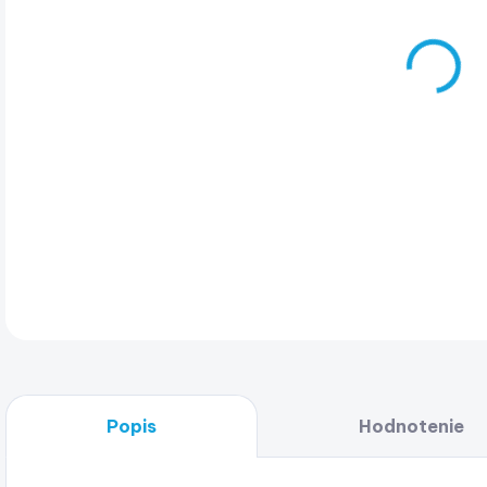
Auto
navr
nár
nafu
akti
čím 
hlad
DET
Popis
Hodnotenie