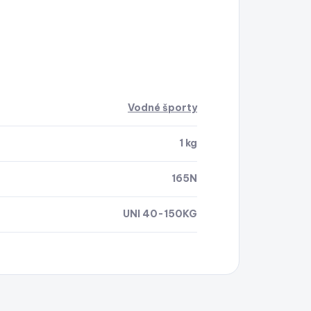
Vodné športy
1 kg
165N
UNI 40-150KG