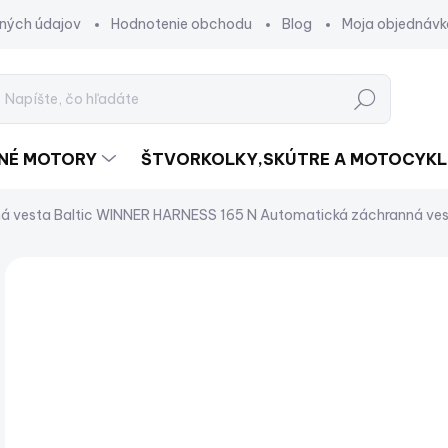
ných údajov
Hodnotenie obchodu
Blog
Moja objednávk
Hľadať
DNÉ MOTORY
ŠTVORKOLKY,SKÚTRE A MOTOCYKL
á vesta Baltic WINNER HARNESS 165 N
Automatická záchranná vest
Neohodnotené
Podrobnosti hodnotenia
ZNAČKA:
€
€13
Jed
SK
cena