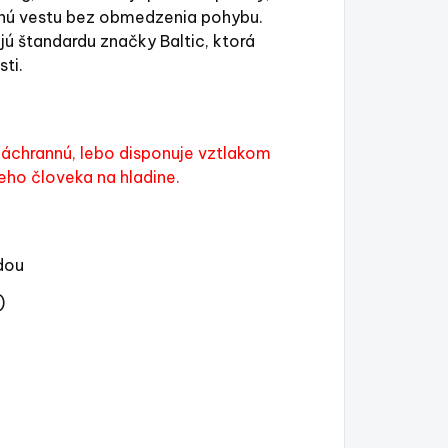
nnú vestu bez obmedzenia pohybu.
jú štandardu značky Baltic, ktorá
sti.
áchrannú, lebo disponuje vztlakom
eho človeka na hladine.
dou
)