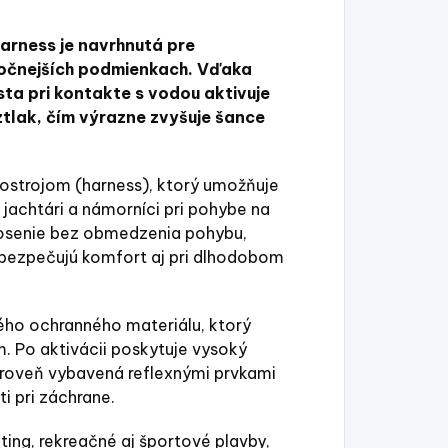
arness je navrhnutá pre
ročnejších podmienkach. Vďaka
a pri kontakte s vodou aktivuje
tlak, čím výrazne zvyšuje šance
strojom (harness), ktorý umožňuje
jachtári a námorníci pri pohybe na
nosenie bez obmedzenia pohybu,
bezpečujú komfort aj pri dlhodobom
ého ochranného materiálu, ktorý
 Po aktivácii poskytuje vysoký
zároveň vybavená reflexnými prvkami
ti pri záchrane.
ting, rekreačné aj športové plavby,