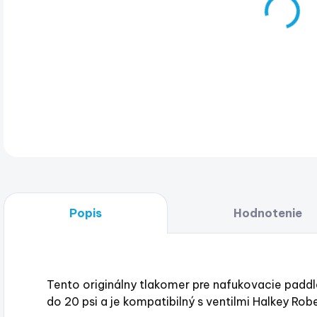
Tent
Jobe
vent
DET
Popis
Hodnotenie
Tento originálny tlakomer pre nafukovacie padd
do 20 psi a je kompatibilný s ventilmi Halkey Robe