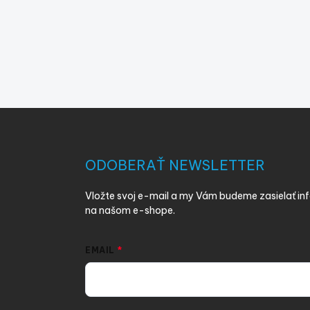
Z
á
p
ä
ODOBERAŤ NEWSLETTER
t
i
Vložte svoj e-mail a my Vám budeme zasielať i
e
na našom e-shope.
EMAIL