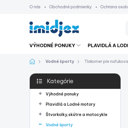
Prejsť
O nás
Obchodné podmienky
Ochrana osob
na
obsah
VÝHODNÉ PONUKY
PLAVIDLÁ A LO
Domov
Vodné športy
Tlakomer pre nafukova
B
Kategórie
o
Preskočiť
č
kategórie
n
Výhodné ponuky
ý
Plavidlá a Lodné motory
p
a
Štvorkolky,skútre a motocykle
n
Vodné športy
e