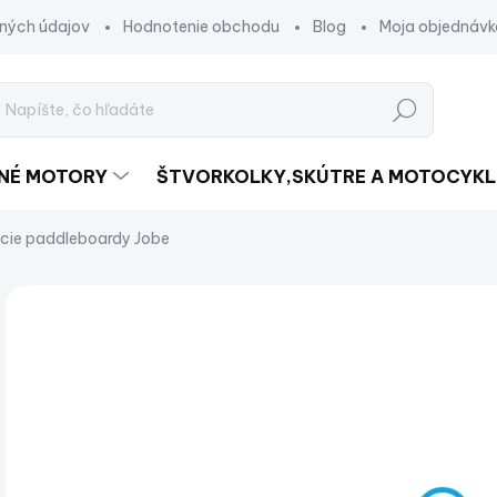
ných údajov
Hodnotenie obchodu
Blog
Moja objednávk
Hľadať
DNÉ MOTORY
ŠTVORKOLKY,SKÚTRE A MOTOCYKL
cie paddleboardy Jobe
Neohodnotené
Podrobnosti hodnotenia
€
€8,
Jed
SK
cena