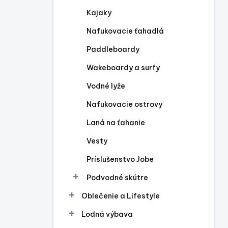
l
Kajaky
Nafukovacie ťahadlá
Paddleboardy
Wakeboardy a surfy
Vodné lyže
Nafukovacie ostrovy
Laná na ťahanie
Vesty
Príslušenstvo Jobe
Podvodné skútre
Oblečenie a Lifestyle
Lodná výbava