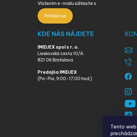
Vložením e-mailu súhlasíte s
podmienkami ochra
Prihlásiť sa
KDE NÁS NÁJDETE
KO
IMIDJEX spol s r. o.
Lieskovská cesta 10/A
821 06 Bratislava
Predajňa IMIDJEX
(Po-Pia, 9:00-17:00 hod.)
Tento web 
prechádzan