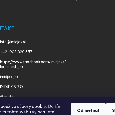
ny osobných údajov
NTAKT
info
@
imidjex.sk
+421 905 320 857
https://www.facebook.com/imidjex/?
locale=sk_sk
imidjex_sk
IMIDJEX S.R.O.
@imidjex
používa súbory cookie. Ďalším
Odmietnuť
S
ím tohto webu vyjadrujete