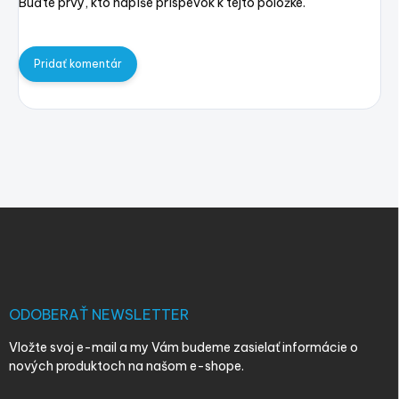
Buďte prvý, kto napíše príspevok k tejto položke.
Pridať komentár
Z
á
p
ä
t
i
ODOBERAŤ NEWSLETTER
e
Vložte svoj e-mail a my Vám budeme zasielať informácie o
nových produktoch na našom e-shope.