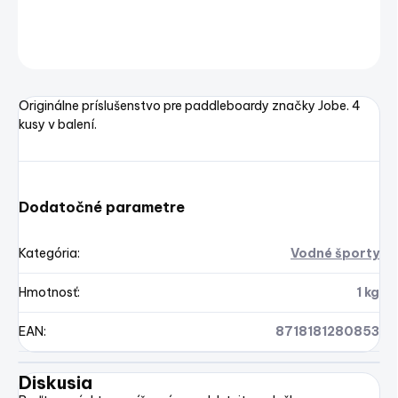
DETAILNÉ INFORMÁCIE
OPÝTAŤ SA
STRÁŽIŤ
Uložiť
Originálne príslušenstvo pre paddleboardy značky Jobe. 4
kusy v balení.
Dodatočné parametre
Kategória
:
Vodné športy
Hmotnosť
:
1 kg
EAN
:
8718181280853
Diskusia