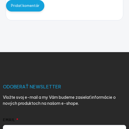
Pridať komentár
Z
á
p
ä
t
i
ODOBERAŤ NEWSLETTER
e
Vložte svoj e-mail a my Vám budeme zasielať informácie o
nových produktoch na našom e-shope.
EMAIL