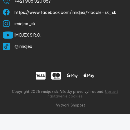
+421 905 320 857
https://www.facebook.com/imidjex/?locale=sk_sk
imidjex_sk
IMIDJEX S.R.O.
@imidjex
Copyright 2026
imidjex.sk
. Všetky práva vyhradené.
Upraviť
nastavenie cookies
Vytvoril Shoptet