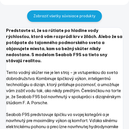
Zobraziť všetky súvisiace produkty
Predstavte si, že sa rútiate po hladine vody
rýchlosťou, ktorá vám rozprúdi krv v žilách. Alebo že sa
potápate do tajomného podmorského sveta a
objavujete miesta, kam sa bežný skúter nikdy
nedostane. S modelom Seabob F9S sa tieto sny
stávajú realitou.
Tento vodný skúter nie je len stroj – je vstupenkou do sveta
dobrodružstva. Kombinuje špičkový výkon, inteligentnú
technológiu a dizajn, ktorý priťahuje pozornosť, a umožňuje
vám zažiť vodu tak, ako nikdy predtým. Čerešničkou na torte
je, že Seabob F9S bol navrhnutý v spolupráci s dizajnérskym
štúdiom F. A. Porsche.
Seabob F9S predstavuje špičku vo svojej kategórii a je
navrhnutý pre maximálny výkon aj komfort. Vďaka silnému
elektrickému pohonu a precízne navrhnutej hydrodynamike