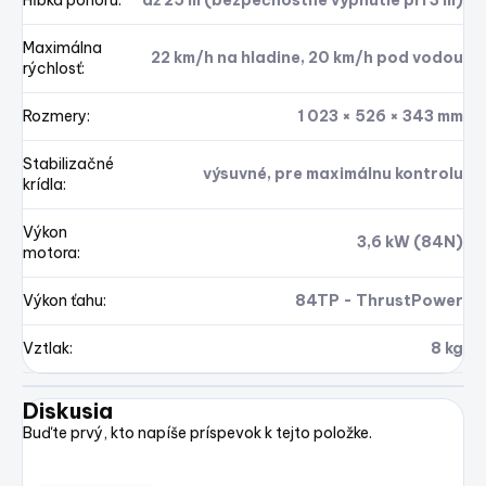
Maximálna
22 km/h na hladine, 20 km/h pod vodou
rýchlosť
:
Rozmery
:
1 023 × 526 × 343 mm
Stabilizačné
výsuvné, pre maximálnu kontrolu
krídla
:
Výkon
3,6 kW (84N)
motora
:
Výkon ťahu
:
84TP - ThrustPower
Vztlak
:
8 kg
Diskusia
Buďte prvý, kto napíše príspevok k tejto položke.