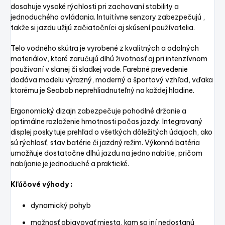
dosahuje vysoké rýchlosti pri zachovaní stability a
jednoduchého ovládania. Intuitívne senzory zabezpečujú ,
takže si jazdu užijú začiatočníci aj skúsení používatelia.
Telo vodného skútra je vyrobené z kvalitných a odolných
materiálov, ktoré zaručujú dlhú životnosť aj pri intenzívnom
používaní v slanej či sladkej vode. Farebné prevedenie
dodáva modelu výrazný, moderný a športový vzhľad, vďaka
ktorému je Seabob neprehliadnuteľný na každej hladine.
Ergonomický dizajn zabezpečuje pohodlné držanie a
optimálne rozloženie hmotnosti počas jazdy. Integrovaný
displej poskytuje prehľad o všetkých dôležitých údajoch, ako
sú rýchlosť, stav batérie či jazdný režim. Výkonná batéria
umožňuje dostatočne dlhú jazdu na jedno nabitie, pričom
nabíjanie je jednoduché a praktické.
Kľúčové výhody :
dynamický pohyb
možnosť objavovať miesta, kam sa iní nedostanú