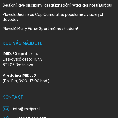
Šesť dní, dve disciplíny, desať kategórií. Wakelake hostí Európu!
Plavidlá Jeanneau Cap Camarat sú populárne z viacerých
dôvodov
Plavidlá Merry Fisher Sport máme skladom!
KDE NÁS NÁJDETE
IMIDJEX spol s r. o.
Lieskovská cesta 10/A
821 06 Bratislava
Predajňa IMIDJEX
(Po-Pia, 9:00-17:00 hod.)
KONTAKT
info
@
imidjex.sk