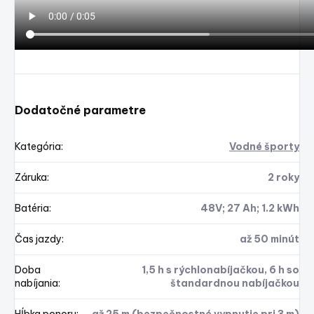
Dodatočné parametre
Kategória
:
Vodné športy
Záruka
:
2 roky
Batéria
:
48V; 27 Ah; 1.2 kWh
Čas jazdy
:
až 50 minút
Doba
1,5 h s rýchlonabíjačkou, 6 h so
nabíjania
:
štandardnou nabíjačkou
Hĺbka ponoru
:
až 25 m (bezpečnostné vypnutie pri 3 m)