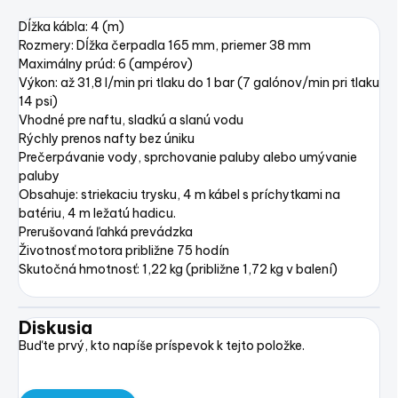
Dĺžka kábla: 4 (m)
Rozmery: Dĺžka čerpadla 165 mm, priemer 38 mm
Maximálny prúd: 6 (ampérov)
Výkon: až 31,8 l/min pri tlaku do 1 bar (7 galónov/min pri tlaku
14 psi)
Vhodné pre naftu, sladkú a slanú vodu
Rýchly prenos nafty bez úniku
Prečerpávanie vody, sprchovanie paluby alebo umývanie
paluby
Obsahuje: striekaciu trysku, 4 m kábel s príchytkami na
batériu, 4 m ležatú hadicu.
Prerušovaná ľahká prevádzka
Životnosť motora približne 75 hodín
Skutočná hmotnosť: 1,22 kg (približne 1,72 kg v balení)
Diskusia
Buďte prvý, kto napíše príspevok k tejto položke.