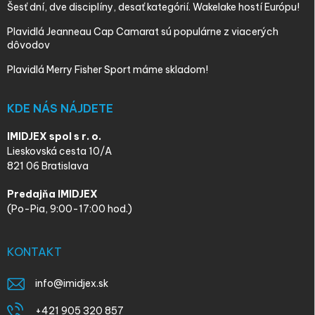
Šesť dní, dve disciplíny, desať kategórií. Wakelake hostí Európu!
Plavidlá Jeanneau Cap Camarat sú populárne z viacerých
dôvodov
Plavidlá Merry Fisher Sport máme skladom!
KDE NÁS NÁJDETE
IMIDJEX spol s r. o.
Lieskovská cesta 10/A
821 06 Bratislava
Predajňa IMIDJEX
(Po-Pia, 9:00-17:00 hod.)
KONTAKT
info
@
imidjex.sk
+421 905 320 857