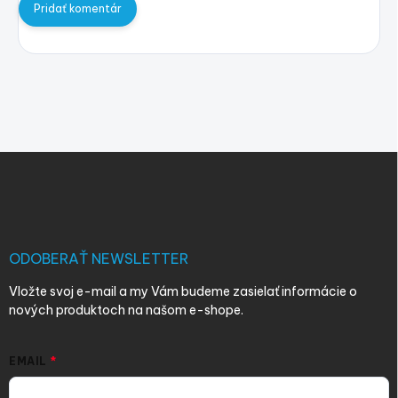
Pridať komentár
Z
á
p
ä
t
i
ODOBERAŤ NEWSLETTER
e
Vložte svoj e-mail a my Vám budeme zasielať informácie o
nových produktoch na našom e-shope.
EMAIL