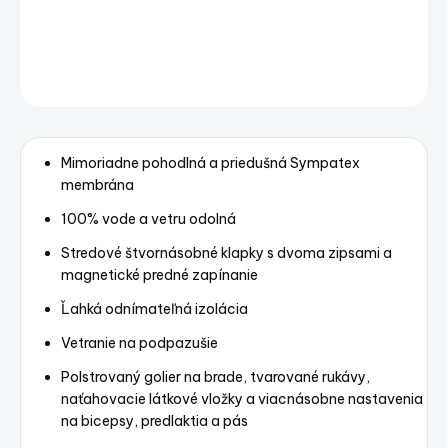
DETAILNÉ INFORMÁCIE
OPÝTAŤ SA
STRÁŽIŤ
Uložiť
Mimoriadne pohodlná a priedušná Sympatex
membrána
100% vode a vetru odolná
Stredové štvornásobné klapky s dvoma zipsami a
magnetické predné zapínanie
Ľahká odnímateľná izolácia
Vetranie na podpazušie
Polstrovaný golier na brade, tvarované rukávy,
naťahovacie látkové vložky a viacnásobne nastavenia
na bicepsy, predlaktia a pás