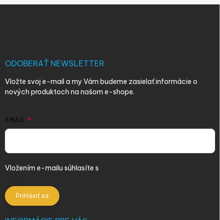
Z
á
p
ä
t
i
ODOBERAŤ NEWSLETTER
e
Vložte svoj e-mail a my Vám budeme zasielať informácie o
nových produktoch na našom e-shope.
EMAIL
Vložením e-mailu súhlasíte s
podmienkami ochrany osobných
údajov
Prihlásiť sa