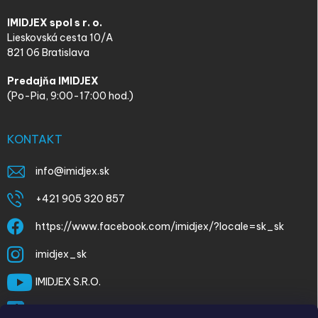
IMIDJEX spol s r. o.
Lieskovská cesta 10/A
821 06 Bratislava
Predajňa IMIDJEX
(Po-Pia, 9:00-17:00 hod.)
KONTAKT
info
@
imidjex.sk
+421 905 320 857
https://www.facebook.com/imidjex/?locale=sk_sk
imidjex_sk
IMIDJEX S.R.O.
@imidjex