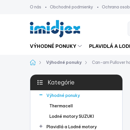
Prejsť
O nás
Obchodné podmienky
Ochrana osob
na
obsah
VÝHODNÉ PONUKY
PLAVIDLÁ A LO
Domov
Výhodné ponuky
Can-am Pullover h
B
Kategórie
o
Preskočiť
č
kategórie
n
Výhodné ponuky
ý
Thermacell
p
a
Lodné motory SUZUKI
n
Plavidlá a Lodné motory
e