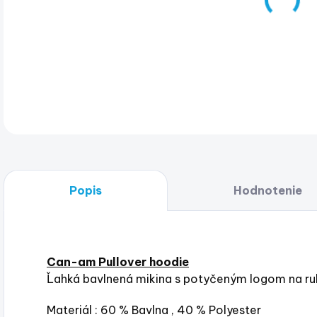
DET
Popis
Hodnotenie
Can-am Pullover hoodie
Ľahká bavlnená mikina s potyčeným logom na ruk
Materiál : 60 % Bavlna , 40 % Polyester