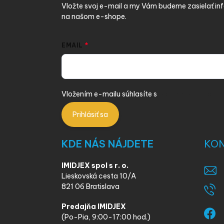
i
Vložte svoj e-mail a my Vám budeme zasielať i
e
na našom e-shope.
EMAIL
Vložením e-mailu súhlasíte s
podmienkami ochra
Prihlásiť sa
KDE NÁS NÁJDETE
KO
IMIDJEX spol s r. o.
Lieskovská cesta 10/A
821 06 Bratislava
Predajňa IMIDJEX
(Po-Pia, 9:00-17:00 hod.)