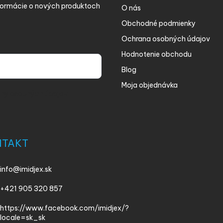
nformácie o nových produktoch
O nás
Obchodné podmienky
Ochrana osobných údajov
Hodnotenie obchodu
Blog
Moja objednávka
ny osobných údajov
NTAKT
info
@
imidjex.sk
+421 905 320 857
https://www.facebook.com/imidjex/?
locale=sk_sk