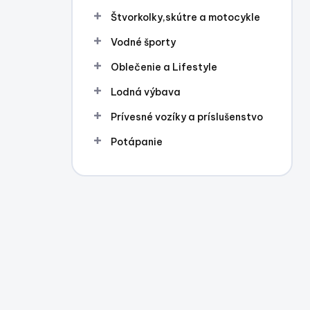
l
Štvorkolky,skútre a motocykle
Vodné športy
Oblečenie a Lifestyle
Lodná výbava
Prívesné vozíky a príslušenstvo
Potápanie