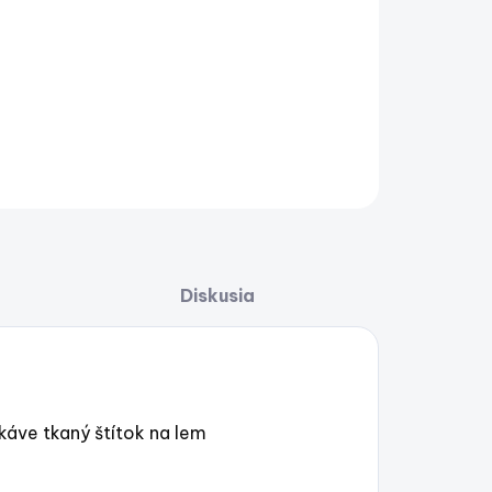
−
+
Pridať do košíka
AILNÉ INFORMÁCIE
OPÝTAŤ SA
STRÁŽIŤ
Uložiť
Diskusia
áve tkaný štítok na lem