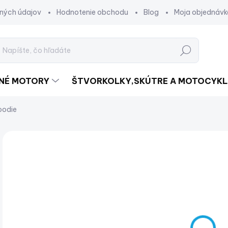
ných údajov
Hodnotenie obchodu
Blog
Moja objednávk
Hľadať
DNÉ MOTORY
ŠTVORKOLKY,SKÚTRE A MOTOCYKL
oodie
Neohodnotené
Podrobnosti hodnotenia
€
€42
Jed
SK
cena
VAR