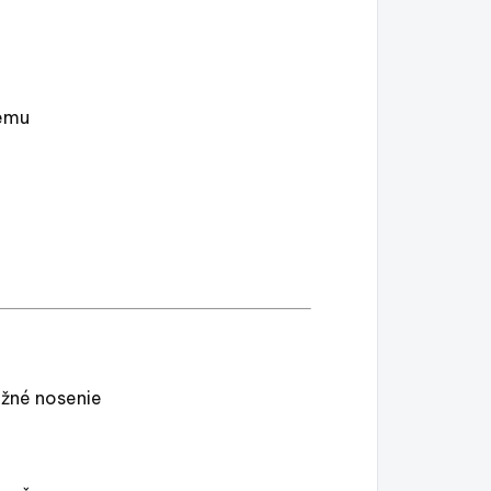
lemu
ežné nosenie