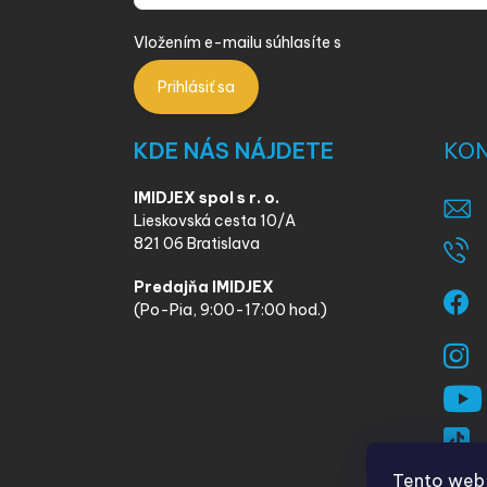
Vložením e-mailu súhlasíte s
podmienkami ochra
Prihlásiť sa
KDE NÁS NÁJDETE
KO
IMIDJEX spol s r. o.
Lieskovská cesta 10/A
821 06 Bratislava
Predajňa IMIDJEX
(Po-Pia, 9:00-17:00 hod.)
Tento web 