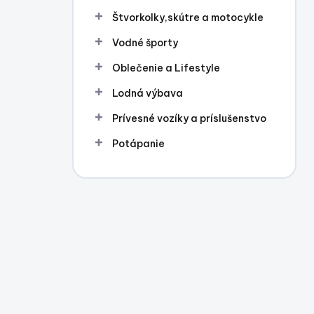
l
Štvorkolky,skútre a motocykle
Vodné športy
Oblečenie a Lifestyle
Lodná výbava
Prívesné vozíky a príslušenstvo
Potápanie