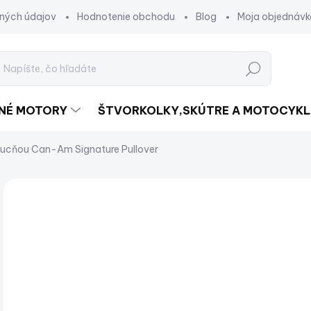
ných údajov
Hodnotenie obchodu
Blog
Moja objednávk
Hľadať
DNÉ MOTORY
ŠTVORKOLKY,SKÚTRE A MOTOCYKL
pucňou Can-Am Signature Pullover
Neohodnotené
Podrobnosti hodnotenia
ZNAČKA:
€
€65
Jed
ZV
cena
VAR