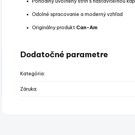
Pohodlný uvoľnený strih s nastaviteľnou k
Odolné spracovanie a moderný vzhľad
Originálny produkt
Can-Am
Dodatočné parametre
Kategória
:
Záruka
: