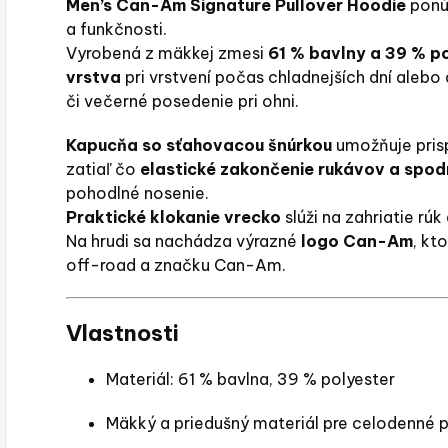
Men’s Can-Am Signature Pullover Hoodie
ponúk
a funkčnosti.
Vyrobená z mäkkej zmesi
61 % bavlny a 39 % p
vrstva
pri vrstvení počas chladnejších dní aleb
či večerné posedenie pri ohni.
Kapucňa so sťahovacou šnúrkou
umožňuje prisp
zatiaľ čo
elastické zakončenie rukávov a spo
pohodlné nosenie.
Praktické klokanie vrecko
slúži na zahriatie rú
Na hrudi sa nachádza výrazné
logo Can-Am
, kt
off-road a značku Can-Am.
Vlastnosti
Materiál: 61 % bavlna, 39 % polyester
Mäkký a priedušný materiál pre celodenné 