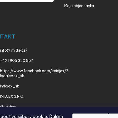
Moja objednávka
ny osobných údajov
NTAKT
info
@
imidjex.sk
+421 905 320 857
https://www.facebook.com/imidjex/?
locale=sk_sk
imidjex_sk
IMIDJEX S.R.O.
@imidjex
používa súbory cookie. Ďalším