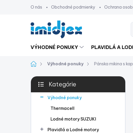
Prejsť
O nás
Obchodné podmienky
Ochrana osob
na
obsah
VÝHODNÉ PONUKY
PLAVIDLÁ A LO
Domov
Výhodné ponuky
Pánska mikina s ka
B
Kategórie
o
Preskočiť
č
kategórie
n
Výhodné ponuky
ý
Thermacell
p
a
Lodné motory SUZUKI
n
Plavidlá a Lodné motory
e