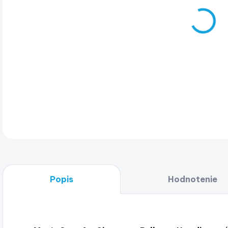
Men'
kap
DET
Popis
Hodnotenie