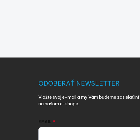
Z
á
p
ä
ODOBERAŤ NEWSLETTER
t
i
Vložte svoj e-mail a my Vám budeme zasielať i
e
na našom e-shope.
EMAIL