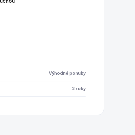
apucňou
Výhodné ponuky
2 roky