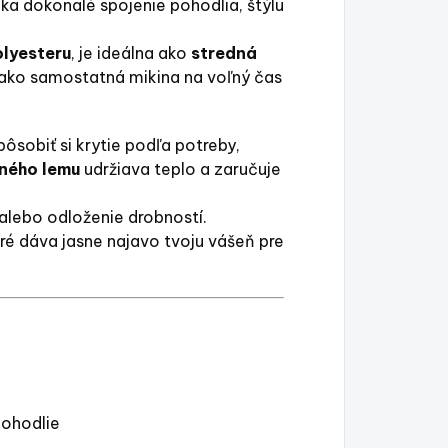
a dokonalé spojenie pohodlia, štýlu
olyesteru
, je ideálna ako
stredná
o ako samostatná mikina na voľný čas
ôsobiť si krytie podľa potreby,
dného lemu
udržiava teplo a zaručuje
k alebo odloženie drobností.
oré dáva jasne najavo tvoju vášeň pre
pohodlie