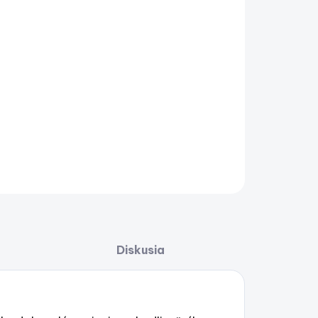
−
+
Pridať do košíka
s Can-Am Signature Pullover Hoodie – pánska mikina s
ucňou
AILNÉ INFORMÁCIE
OPÝTAŤ SA
STRÁŽIŤ
Uložiť
Diskusia