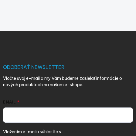
Z
á
p
ä
t
i
ODOBERAŤ NEWSLETTER
e
Vložte svoj e-mail a my Vám budeme zasielať informácie o
nových produktoch na našom e-shope.
EMAIL
Vložením e-mailu súhlasíte s
podmienkami ochrany osobných