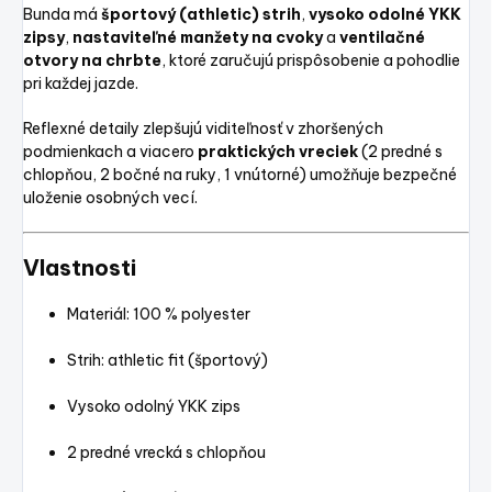
Bunda má
športový (athletic) strih
,
vysoko odolné YKK
zipsy
,
nastaviteľné manžety na cvoky
a
ventilačné
otvory na chrbte
, ktoré zaručujú prispôsobenie a pohodlie
pri každej jazde.
Reflexné detaily zlepšujú viditeľnosť v zhoršených
podmienkach a viacero
praktických vreciek
(2 predné s
chlopňou, 2 bočné na ruky, 1 vnútorné) umožňuje bezpečné
uloženie osobných vecí.
Vlastnosti
Materiál: 100 % polyester
Strih: athletic fit (športový)
Vysoko odolný YKK zips
2 predné vrecká s chlopňou