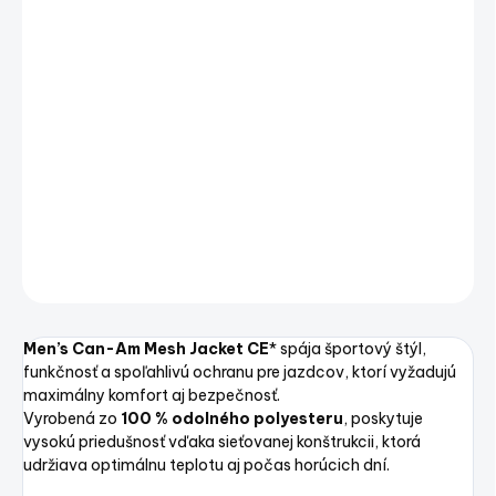
VARIANT
−
+
Pridať do košíka
Men's Can-Am Mesh Jacket CE – pánska motocyklová
bunda
DETAILNÉ INFORMÁCIE
OPÝTAŤ SA
STRÁŽIŤ
Uložiť
Men’s Can-Am Mesh Jacket CE
* spája športový štýl,
funkčnosť a spoľahlivú ochranu pre jazdcov, ktorí vyžadujú
maximálny komfort aj bezpečnosť.
Vyrobená zo
100 % odolného polyesteru
, poskytuje
vysokú priedušnosť vďaka sieťovanej konštrukcii, ktorá
udržiava optimálnu teplotu aj počas horúcich dní.