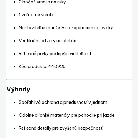
2 bočné vrecká na ruky
1 vnútorné vrecko
Nastaviteľné manžety so zapínaním na cvoky
Ventilačné otvory na chrbte
Reflexné prvky pre lepšiu viditeľnosť
Kód produktu: 440925
Výhody
Spoľahlivá ochrana a priedušnosť v jednom
Odolné a ľahké materiály pre pohodlie pri jazde
Reflexné detaily pre zvýšenú bezpečnosť