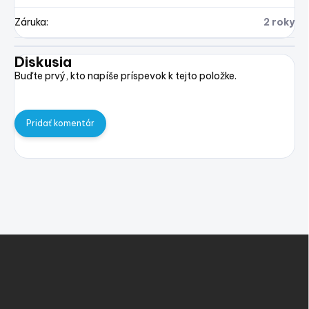
Záruka
:
2 roky
Diskusia
Buďte prvý, kto napíše príspevok k tejto položke.
Pridať komentár
Z
á
p
ä
t