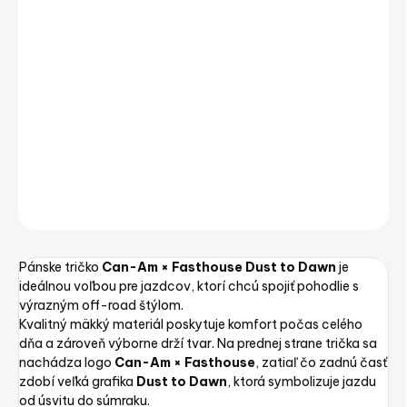
VARIANT
−
+
Pridať do košíka
Can-Am × Fasthouse Dust to Dawn T-Shirt – pánske tričko
DETAILNÉ INFORMÁCIE
OPÝTAŤ SA
STRÁŽIŤ
Uložiť
Pánske tričko
Can-Am × Fasthouse Dust to Dawn
je
ideálnou voľbou pre jazdcov, ktorí chcú spojiť pohodlie s
výrazným off-road štýlom.
Kvalitný mäkký materiál poskytuje komfort počas celého
dňa a zároveň výborne drží tvar. Na prednej strane trička sa
nachádza logo
Can-Am × Fasthouse
, zatiaľ čo zadnú časť
zdobí veľká grafika
Dust to Dawn
, ktorá symbolizuje jazdu
od úsvitu do súmraku.