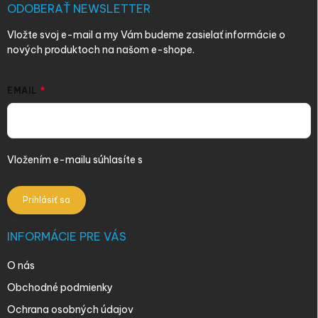
i
ODOBERAŤ NEWSLETTER
e
Vložte svoj e-mail a my Vám budeme zasielať informácie o
nových produktoch na našom e-shope.
EMAIL
Vložením e-mailu súhlasíte s
podmienkami ochrany osobných
údajov
Prihlásiť sa
INFORMÁCIE PRE VÁS
O nás
Obchodné podmienky
Ochrana osobných údajov