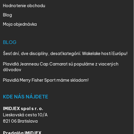
Hodnotenie obchodu
Blog
Moja objednávka
BLOG
Šesť dní, dve disciplíny, desať kategórií. Wakelake hostí Európu!
Plavidlá Jeanneau Cap Camarat sú populárne z viacerých
dôvodov
Plavidlá Merry Fisher Sport máme skladom!
KDE NÁS NÁJDETE
IMIDJEX spol s r. o.
Lieskovská cesta 10/A
821 06 Bratislava
Predajňa IMIDJEX