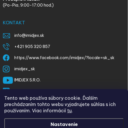
(Po-Pia, 9:00-17:00 hod.)
KONTAKT
info
@
imidjex.sk
+421 905 320 857
https://www.facebook.com/imidjex/?locale=sk_sk
imidjex_sk
IMIDJEX S.R.O.
@imidjex
Tento web používa súbory cookie. Ďalším
prechádzaním tohto webu vyjadrujete súhlas s ich
používaním. Viac informácií
tu
.
Nastavenie