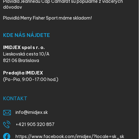
Plavidlá Jeanneau Cap Camarat sú populárne z viacerých
dôvodov
Plavidlá Merry Fisher Sport máme skladom!
KDE NÁS NÁJDETE
IMIDJEX spol s r. o.
Lieskovská cesta 10/A
821 06 Bratislava
Predajňa IMIDJEX
(Po-Pia, 9:00-17:00 hod.)
KONTAKT
info
@
imidjex.sk
+421 905 320 857
https://www.facebook.com/imidjex/?locale=sk_sk