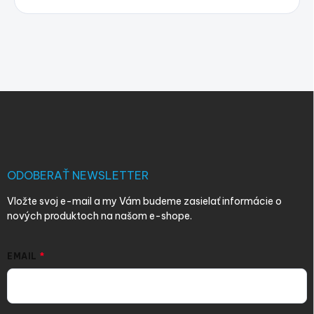
Z
á
p
ä
t
i
ODOBERAŤ NEWSLETTER
e
Vložte svoj e-mail a my Vám budeme zasielať informácie o
nových produktoch na našom e-shope.
EMAIL