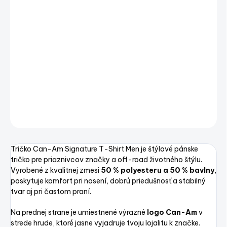
VARIANT
−
+
Pridať do košíka
Can-Am Signature T-Shirt Men – pánske tričko
DETAILNÉ INFORMÁCIE
OPÝTAŤ SA
STRÁŽIŤ
Uložiť
Tričko Can-Am Signature T-Shirt Men je štýlové pánske
tričko pre priaznivcov značky a off-road životného štýlu.
Vyrobené z kvalitnej zmesi
50 % polyesteru a 50 % bavlny
,
poskytuje komfort pri nosení, dobrú priedušnosť a stabilný
tvar aj pri častom praní.
Na prednej strane je umiestnené výrazné
logo Can-Am
v
strede hrude, ktoré jasne vyjadruje tvoju lojalitu k značke.