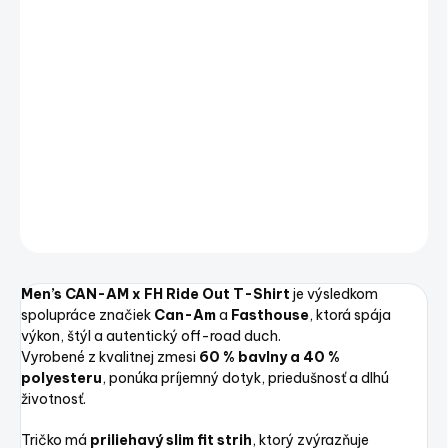
VARIANT
−
+
Pridať do košíka
Men's CAN-AM x FH Ride Out T-Shirt – pánske tričko
DETAILNÉ INFORMÁCIE
OPÝTAŤ SA
STRÁŽIŤ
Uložiť
Men’s CAN-AM x FH Ride Out T-Shirt
je výsledkom
spolupráce značiek
Can-Am
a
Fasthouse
, ktorá spája
výkon, štýl a autentický off-road duch.
Vyrobené z kvalitnej zmesi
60 % bavlny a 40 %
polyesteru
, ponúka príjemný dotyk, priedušnosť a dlhú
životnosť.
Tričko má
priliehavý slim fit strih
, ktorý zvýrazňuje