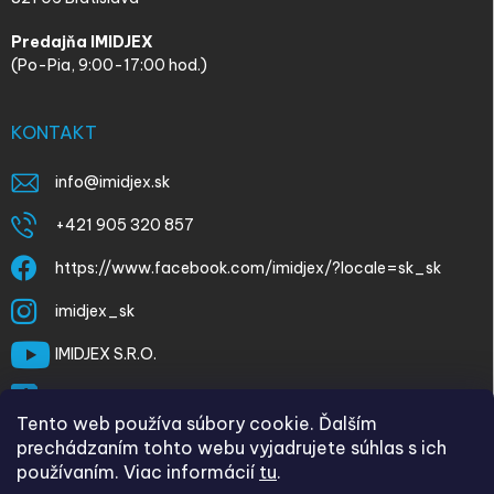
Predajňa IMIDJEX
(Po-Pia, 9:00-17:00 hod.)
KONTAKT
info
@
imidjex.sk
+421 905 320 857
https://www.facebook.com/imidjex/?locale=sk_sk
imidjex_sk
IMIDJEX S.R.O.
@imidjex
Tento web používa súbory cookie. Ďalším
prechádzaním tohto webu vyjadrujete súhlas s ich
používaním. Viac informácií
tu
.