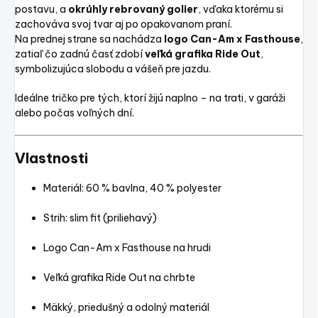
postavu, a
okrúhly rebrovaný golier
, vďaka ktorému si
zachováva svoj tvar aj po opakovanom praní.
Na prednej strane sa nachádza
logo Can-Am x Fasthouse
,
zatiaľ čo zadnú časť zdobí
veľká grafika Ride Out
,
symbolizujúca slobodu a vášeň pre jazdu.
Ideálne tričko pre tých, ktorí žijú naplno – na trati, v garáži
alebo počas voľných dní.
Vlastnosti
Materiál: 60 % bavlna, 40 % polyester
Strih: slim fit (priliehavý)
Logo Can-Am x Fasthouse na hrudi
Veľká grafika Ride Out na chrbte
Mäkký, priedušný a odolný materiál