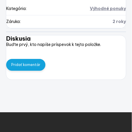
Kategória
:
Výhodné ponuky
Záruka
:
2 roky
Diskusia
Buďte prvý, kto napíše príspevok k tejto položke.
Pridať komentár
Z
á
p