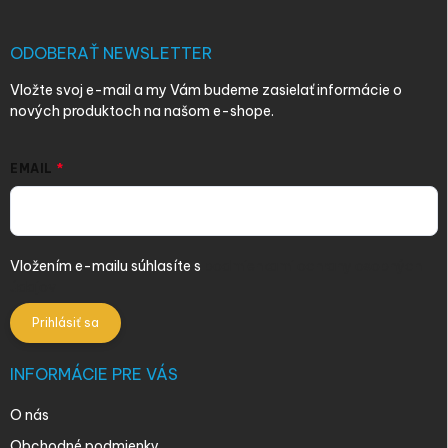
ä
t
i
ODOBERAŤ NEWSLETTER
e
Vložte svoj e-mail a my Vám budeme zasielať informácie o
nových produktoch na našom e-shope.
EMAIL
Vložením e-mailu súhlasíte s
podmienkami ochrany osobných
údajov
Prihlásiť sa
INFORMÁCIE PRE VÁS
O nás
Obchodné podmienky