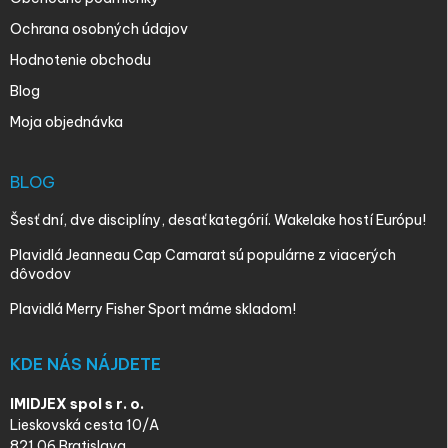
Ochrana osobných údajov
Hodnotenie obchodu
Blog
Moja objednávka
BLOG
Šesť dní, dve disciplíny, desať kategórií. Wakelake hostí Európu!
Plavidlá Jeanneau Cap Camarat sú populárne z viacerých
dôvodov
Plavidlá Merry Fisher Sport máme skladom!
KDE NÁS NÁJDETE
IMIDJEX spol s r. o.
Lieskovská cesta 10/A
821 06 Bratislava