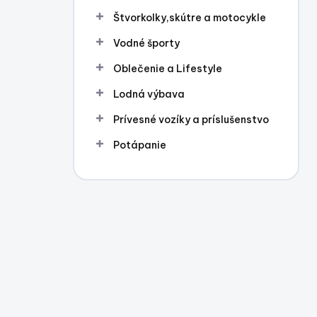
l
Štvorkolky,skútre a motocykle
Vodné športy
Oblečenie a Lifestyle
Lodná výbava
Prívesné vozíky a príslušenstvo
Potápanie