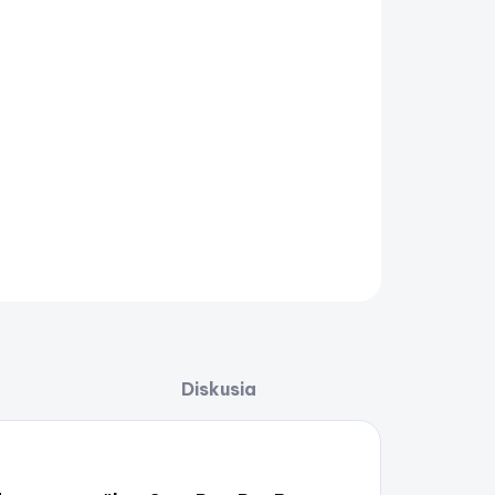
-Doo Dry Bag 10 L – vodotesná taška
AILNÉ INFORMÁCIE
OPÝTAŤ SA
STRÁŽIŤ
Uložiť
Diskusia