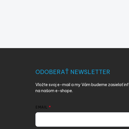
Z
á
p
ä
ODOBERAŤ NEWSLETTER
t
i
Vložte svoj e-mail a my Vám budeme zasielať i
e
na našom e-shope.
EMAIL