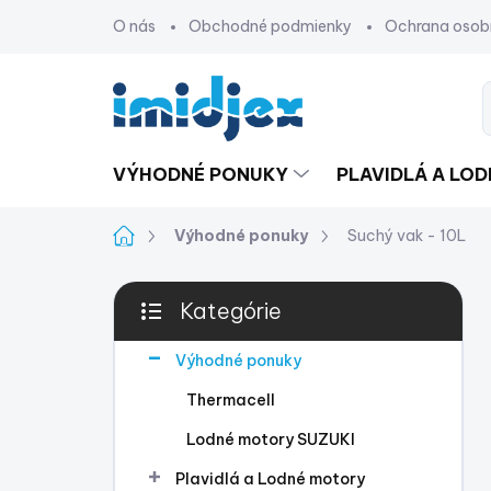
Prejsť
O nás
Obchodné podmienky
Ochrana osob
na
obsah
VÝHODNÉ PONUKY
PLAVIDLÁ A LO
Domov
Výhodné ponuky
Suchý vak - 10L
B
Kategórie
o
Preskočiť
č
kategórie
n
Výhodné ponuky
ý
Thermacell
p
a
Lodné motory SUZUKI
n
Plavidlá a Lodné motory
e