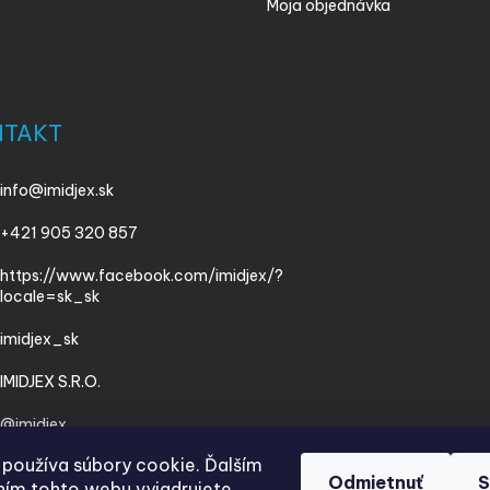
Moja objednávka
ny osobných údajov
NTAKT
info
@
imidjex.sk
+421 905 320 857
https://www.facebook.com/imidjex/?
locale=sk_sk
imidjex_sk
IMIDJEX S.R.O.
@imidjex
používa súbory cookie. Ďalším
Odmietnuť
S
ím tohto webu vyjadrujete