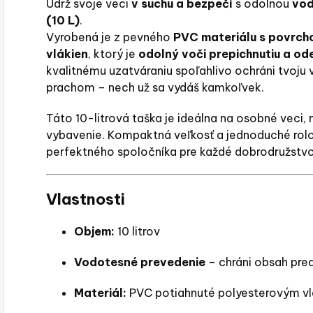
Udrž svoje veci
v suchu a bezpečí
s odolnou
vod
(10 L)
.
Vyrobená je z pevného
PVC materiálu s povrch
vlákien
, ktorý je
odolný voči prepichnutiu a od
kvalitnému uzatváraniu spoľahlivo ochráni tvoju
prachom – nech už sa vydáš kamkoľvek.
Táto 10-litrová taška je ideálna na osobné veci,
vybavenie. Kompaktná veľkosť a jednoduché rolov
perfektného spoločníka pre každé dobrodružstvo
Vlastnosti
Objem:
10 litrov
Vodotesné prevedenie
– chráni obsah pre
Materiál:
PVC potiahnuté polyesterovým v