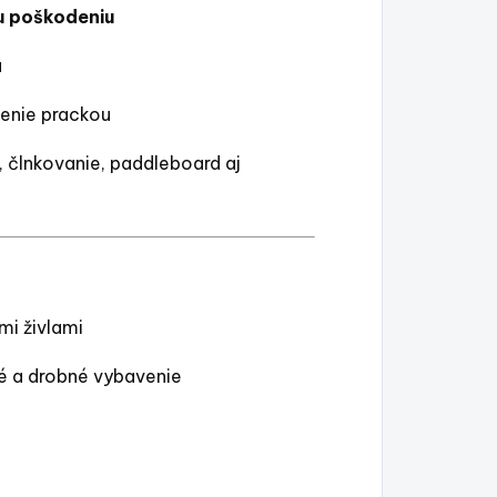
u poškodeniu
u
tenie prackou
 člnkovanie, paddleboard aj
mi živlami
é a drobné vybavenie