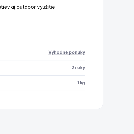
iev aj outdoor využitie
Výhodné ponuky
2 roky
1 kg