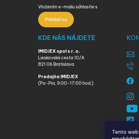
Vložením e-mailu súhlasíte s
podmienkami ochra
Prihlásiť sa
KDE NÁS NÁJDETE
KO
IMIDJEX spol s r. o.
Lieskovská cesta 10/A
821 06 Bratislava
Predajňa IMIDJEX
(Po-Pia, 9:00-17:00 hod.)
Tento web 
prechádzan