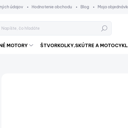
ných údajov
Hodnotenie obchodu
Blog
Moja objednávk
Hľadať
DNÉ MOTORY
ŠTVORKOLKY,SKÚTRE A MOTOCYKL
Neohodnotené
Podrobnosti hodnotenia
ZNAČKA:
€
€32
Jed
SK
cena