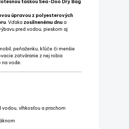
otesnou taškou Sea-Doo Dry Bag
ovou úpravou z polyesterových
eru
. Vďaka
zosilnenému dnu
a
 výbavu pred vodou, pieskom aj
 mobil, peňaženku, kľúče či menšie
acie zatváranie z nej robia
 na vode.
d vodou, vlhkosťou a prachom
láknom