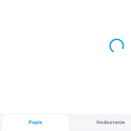
SKLADOM
(3 KS)
Kneeboard
Jobe Slash
(sada) –
limetkovo
€256,99
zelená
€208,93 bez DPH
Do košíka
Popis
Hodnotenie