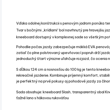
Vďaka odolnej konštrukcii s penovým jadrom ponúka tent
Tvar s bočnými „krídlami“ bol navrhnutý pre hravejšiu jaz
kneeboard dostupný v komplexnej sade so všetkým p
Pohodlie počas jazdy zabezpečuje mäkká EVA penová pod
zatiaľ čo plne polstrovaný upevňovací popruh drží jazd
jednoduchý štart výrazne uľahčuje rozjazd, čo ocenia 
S dĺžkou 124 cm a nosnosťou do 100 kg je tento kneebo
rekreačné jazdenie. Kombinuje príjemný komfort, stabi
je perfektný na prvé pokusy aj pohodové jazdy za člno
Sada obsahuje: kneeboard Slash, transparentný obal Kn
ťažné lano s hákovou rukoväťou