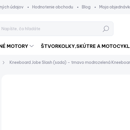
ných údajov
Hodnotenie obchodu
Blog
Moja objednávk
Hľadať
DNÉ MOTORY
ŠTVORKOLKY,SKÚTRE A MOTOCYKL
Kneeboard Jobe Slash (sada) – tmavo modrozelená
Kneeboard
Neohodnotené
Podrobnosti hodnotenia
€
€20
Jed
SK
cena