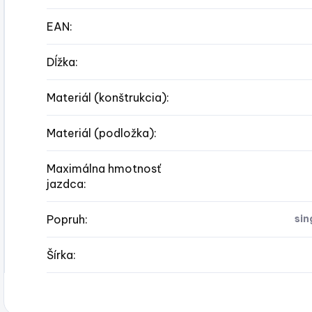
EAN
:
Dĺžka
:
Materiál (konštrukcia)
:
Materiál (podložka)
:
Maximálna hmotnosť
jazdca
:
Popruh
:
sin
Šírka
: