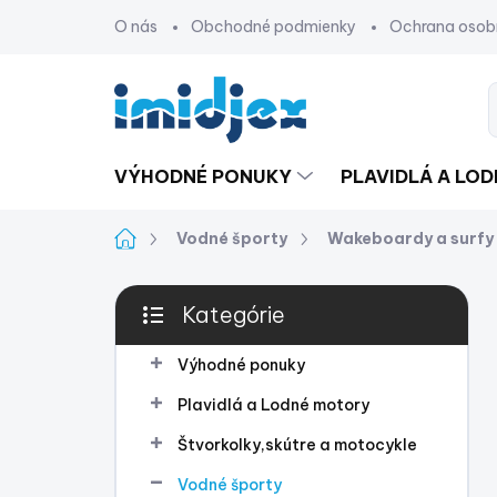
Prejsť
O nás
Obchodné podmienky
Ochrana osob
na
obsah
VÝHODNÉ PONUKY
PLAVIDLÁ A LO
Domov
Vodné športy
Wakeboardy a surfy
B
Kategórie
o
Preskočiť
č
kategórie
n
Výhodné ponuky
ý
Plavidlá a Lodné motory
p
a
Štvorkolky,skútre a motocykle
n
Vodné športy
e