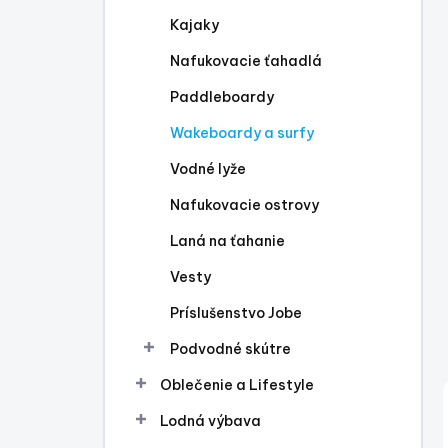
l
Kajaky
Nafukovacie ťahadlá
Paddleboardy
Wakeboardy a surfy
Vodné lyže
Nafukovacie ostrovy
Laná na ťahanie
Vesty
Príslušenstvo Jobe
Podvodné skútre
Oblečenie a Lifestyle
Lodná výbava