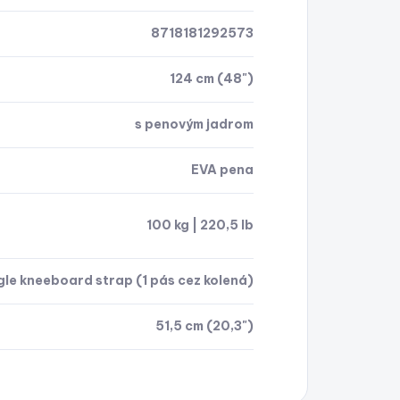
8718181292573
124 cm (48")
s penovým jadrom
EVA pena
100 kg | 220,5 lb
gle kneeboard strap (1 pás cez kolená)
51,5 cm (20,3")