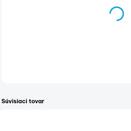
Kne
kaž
kom
pok
lep
sús
DET
Súvisiaci tovar