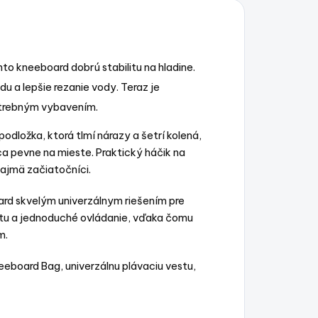
o kneeboard dobrú stabilitu na hladine.
du a lepšie rezanie vody. Teraz je
otrebným vybavením.
ložka, ktorá tlmí nárazy a šetrí kolená,
ca pevne na mieste. Praktický háčik na
najmä začiatočníci.
ard skvelým univerzálnym riešením pre
litu a jednoduché ovládanie, vďaka čomu
m.
eeboard Bag, univerzálnu plávaciu vestu,