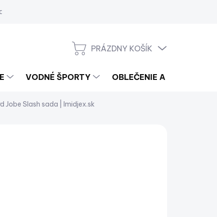
a
PRÁZDNY KOŠÍK
NÁKUPNÝ
KOŠÍK
E
VODNÉ ŠPORTY
OBLEČENIE A LIFESTYLE
 Jobe Slash sada | Imidjex.sk
256,99
8,93 bez DPH
notková
LADOM
(2 KS)
:
−
+
Pridať do košíka