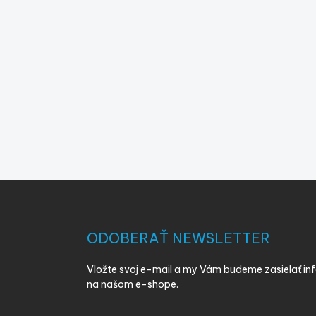
Z
á
p
ä
ODOBERAŤ NEWSLETTER
t
i
Vložte svoj e-mail a my Vám budeme zasielať i
e
na našom e-shope.