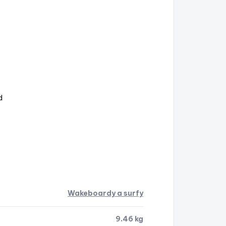
d
Wakeboardy a surfy
9.46 kg