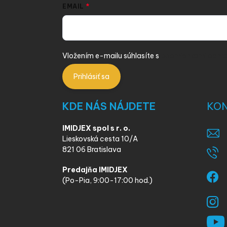
EMAIL
Vložením e-mailu súhlasíte s
podmienkami ochra
Prihlásiť sa
KDE NÁS NÁJDETE
KO
IMIDJEX spol s r. o.
Lieskovská cesta 10/A
821 06 Bratislava
Predajňa IMIDJEX
(Po-Pia, 9:00-17:00 hod.)