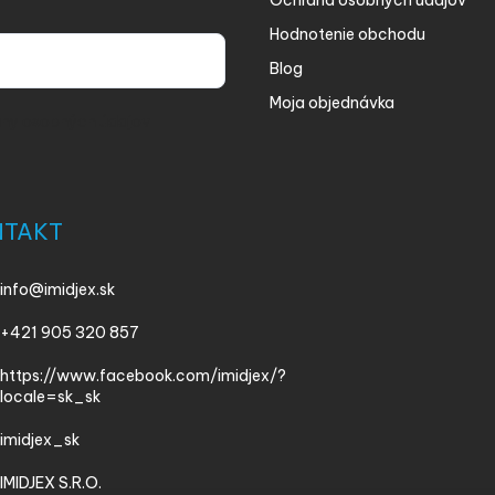
Ochrana osobných údajov
Hodnotenie obchodu
Blog
Moja objednávka
ny osobných údajov
NTAKT
info
@
imidjex.sk
+421 905 320 857
https://www.facebook.com/imidjex/?
locale=sk_sk
imidjex_sk
IMIDJEX S.R.O.