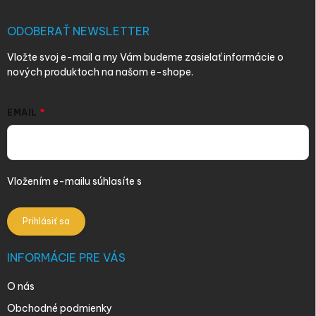
t
i
ODOBERAŤ NEWSLETTER
e
Vložte svoj e-mail a my Vám budeme zasielať informácie o
nových produktoch na našom e-shope.
EMAIL
Vložením e-mailu súhlasíte s
podmienkami ochrany osobných
údajov
Prihlásiť sa
INFORMÁCIE PRE VÁS
O nás
Obchodné podmienky