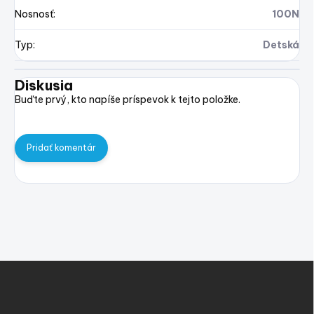
Nosnosť
:
100N
Typ
:
Detská
Diskusia
Buďte prvý, kto napíše príspevok k tejto položke.
Pridať komentár
Z
á
p
ä