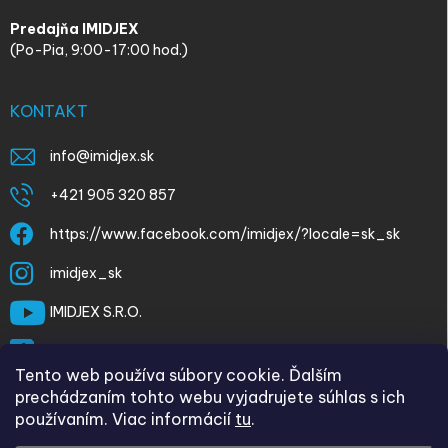
Predajňa IMIDJEX
(Po-Pia, 9:00-17:00 hod.)
KONTAKT
info
@
imidjex.sk
+421 905 320 857
https://www.facebook.com/imidjex/?locale=sk_sk
imidjex_sk
IMIDJEX S.R.O.
@imidjex
Tento web používa súbory cookie. Ďalším
prechádzaním tohto webu vyjadrujete súhlas s ich
používaním. Viac informácií
tu
.