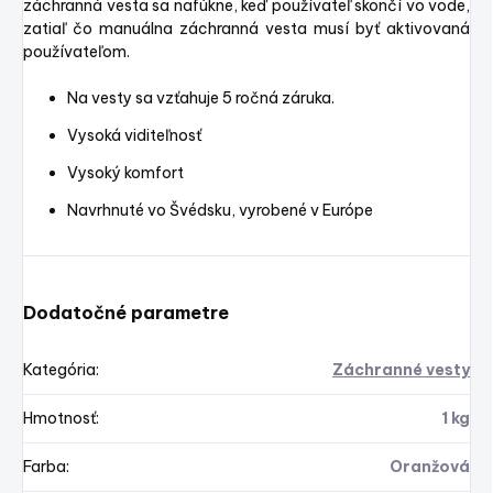
záchranná vesta sa nafúkne, keď používateľ skončí vo vode,
zatiaľ čo manuálna záchranná vesta musí byť aktivovaná
používateľom.
Na vesty sa vzťahuje 5 ročná záruka.
Vysoká viditeľnosť
Vysoký komfort
Navrhnuté vo Švédsku, vyrobené v Európe
Dodatočné parametre
Kategória
:
Záchranné vesty
Hmotnosť
:
1 kg
Farba
:
Oranžová