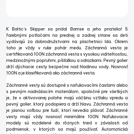
OPÝTAŤ SA
STRÁŽIŤ
Uložiť
K Baltic's Skipper sa pridal Bamse a jeho priatelia!
S
farebnými potlačami na prednej a zadnej strane sa deti
vydávajú za dobrodružstvami na plachetnici Ida.
Okrem
toho je vždy v ruke pohár medu.
Záchranná vesta je
certifikovaná 100N záchranná vesta s vysokou viditeľnosťou,
medzinožnými popruhmi, píšťalkou a odrazkami.
Pevný golier
drží dýchacie cesty bezpečne nad hladinou vody.
Nosnosť
100N a je klasifikovaná ako záchranná vesta.
Záchranné vesty sú dostupné s nafukovacími časťami alebo
s pevným nadnášacím materiálom, spoločné pre všetkých
je, že v aktivovanej polohe majú väčšinu vztlaku vpredu a
pevný golier, ktorý podopiera a drží hlavu. Záchranná vesta
je jasnou voľbou pre ľudí, ktorí nevedia plávať. Záchranné
vesty majú vždy nosnosť minimálne 100N. Nafukovacie
modely sú rozdelené do rôznych tried v závislosti od
podmienok, v ktorých sa majú používať. Automatická