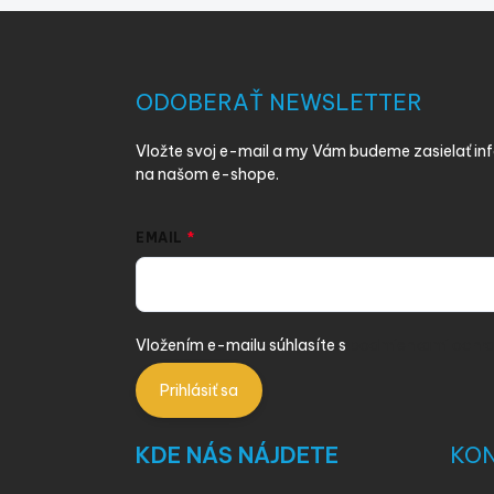
Z
á
p
ä
ODOBERAŤ NEWSLETTER
t
i
Vložte svoj e-mail a my Vám budeme zasielať i
e
na našom e-shope.
EMAIL
Vložením e-mailu súhlasíte s
podmienkami ochra
Prihlásiť sa
KDE NÁS NÁJDETE
KO