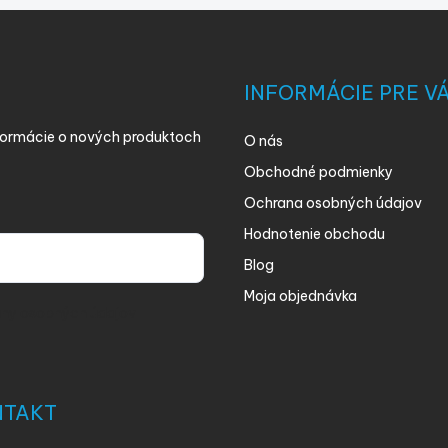
k
y
v
ý
INFORMÁCIE PRE V
p
i
s
nformácie o nových produktoch
O nás
u
Obchodné podmienky
Ochrana osobných údajov
Hodnotenie obchodu
Blog
Moja objednávka
ny osobných údajov
NTAKT