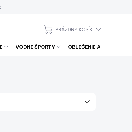
a
PRÁZDNY KOŠÍK
NÁKUPNÝ
KOŠÍK
E
VODNÉ ŠPORTY
OBLEČENIE A LIFESTYLE