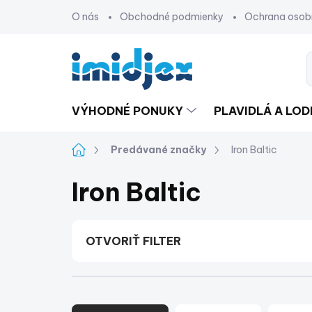
Prejsť
O nás
Obchodné podmienky
Ochrana osob
na
obsah
VÝHODNÉ PONUKY
PLAVIDLÁ A LO
Domov
Predávané značky
Iron Baltic
Iron Baltic
OTVORIŤ FILTER
R