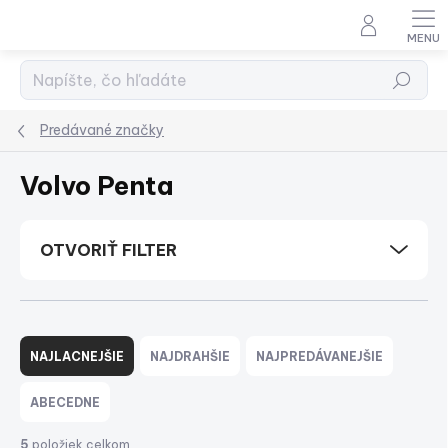
Prejsť
na
obsah
Hľadať
Predávané značky
Volvo Penta
OTVORIŤ FILTER
R
a
NAJLACNEJŠIE
NAJDRAHŠIE
NAJPREDÁVANEJŠIE
d
e
ABECEDNE
n
i
5
položiek celkom