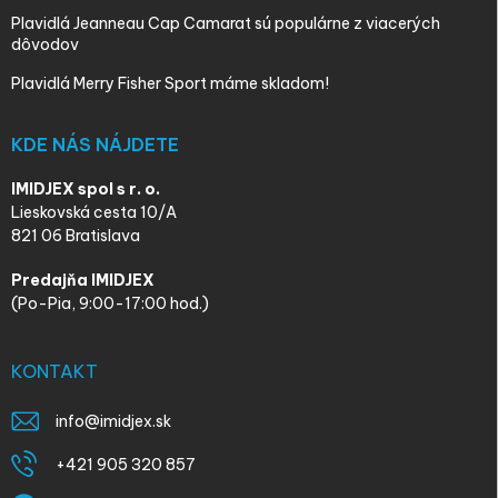
Plavidlá Jeanneau Cap Camarat sú populárne z viacerých
dôvodov
Plavidlá Merry Fisher Sport máme skladom!
KDE NÁS NÁJDETE
IMIDJEX spol s r. o.
Lieskovská cesta 10/A
821 06 Bratislava
Predajňa IMIDJEX
(Po-Pia, 9:00-17:00 hod.)
KONTAKT
info
@
imidjex.sk
+421 905 320 857