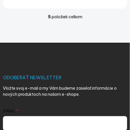
5
položiek celkom
O
v
l
á
d
Z
a
á
c
p
i
e
ä
p
t
r
i
ODOBERAŤ NEWSLETTER
v
e
k
Vložte svoj e-mail a my Vám budeme zasielať informácie o
y
nových produktoch na našom e-shope.
v
ý
p
EMAIL
i
s
u