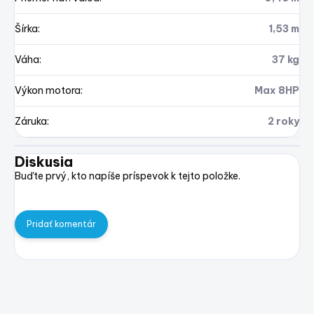
Šírka
:
1,53 m
Váha
:
37 kg
Výkon motora
:
Max 8HP
Záruka
:
2 roky
Diskusia
Buďte prvý, kto napíše príspevok k tejto položke.
Pridať komentár