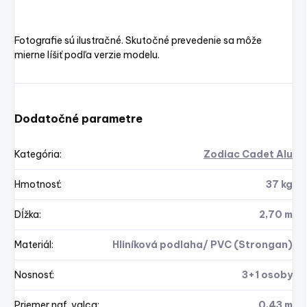
Fotografie sú ilustračné. Skutočné prevedenie sa môže
mierne líšiť podľa verzie modelu.
Dodatočné parametre
Kategória
:
Zodiac Cadet Alu
Hmotnosť
:
37 kg
Dĺžka
:
2,70 m
Materiál
:
Hliníková podlaha/ PVC (Strongan)
Nosnosť
:
3+1 osoby
Priemer naf. valca
:
0,43 m