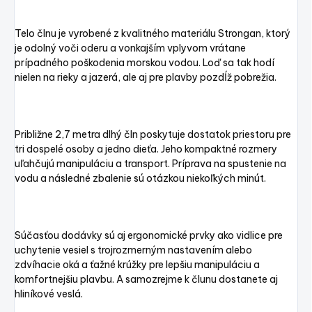
Telo člnu je vyrobené z kvalitného materiálu Strongan, ktorý
je odolný voči oderu a vonkajším vplyvom vrátane
prípadného poškodenia morskou vodou. Loď sa tak hodí
nielen na rieky a jazerá, ale aj pre plavby pozdĺž pobrežia.
Približne 2,7 metra dlhý čln poskytuje dostatok priestoru pre
tri dospelé osoby a jedno dieťa. Jeho kompaktné rozmery
uľahčujú manipuláciu a transport. Príprava na spustenie na
vodu a následné zbalenie sú otázkou niekoľkých minút.
Súčasťou dodávky sú aj ergonomické prvky ako vidlice pre
uchytenie vesiel s trojrozmerným nastavením alebo
zdvíhacie oká a ťažné krúžky pre lepšiu manipuláciu a
komfortnejšiu plavbu. A samozrejme k člunu dostanete aj
hliníkové veslá.