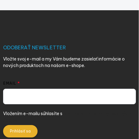
Z
á
p
ä
t
i
ODOBERAŤ NEWSLETTER
e
Vložte svoj e-mail a my Vám budeme zasielať informácie o
nových produktoch na našom e-shope.
EMAIL
Vložením e-mailu súhlasíte s
podmienkami ochrany osobných
údajov
Prihlásiť sa