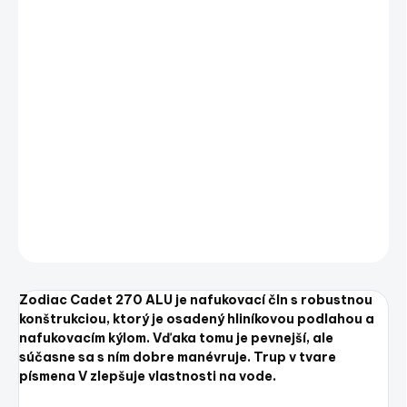
−
+
Pridať do košíka
Zodiac Cadet 270 ALU je nafukovací čln s robustnou
konštrukciou, ktorý je osadený hliníkovou podlahou a
nafukovacím kýlom. Vďaka tomu je pevnejší, ale súčasne sa s
ním dobre manévruje. Trup v tvare písmena V zlepšuje
vlastnosti na vode.
DETAILNÉ INFORMÁCIE
OPÝTAŤ SA
STRÁŽIŤ
Uložiť
Zodiac Cadet 270 ALU je nafukovací čln s robustnou
konštrukciou, ktorý je osadený hliníkovou podlahou a
nafukovacím kýlom. Vďaka tomu je pevnejší, ale
súčasne sa s ním dobre manévruje. Trup v tvare
písmena V zlepšuje vlastnosti na vode.