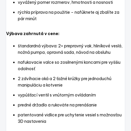
vyvážený pomer rozmerov, hmotnosti a nosnosti
rýchla príprava na použitie – nafúknete aj zbalíte za
pár minút
Výbava zahrnutá v cene:
štandardná výbava: 2× prepravný vak, hliníkové veslá,
nožná pumpa, opravná sada, návod na obsluhu
nafukovacie valce so zosilnenými koncami pre vyššiu
odolnosť
2 zdvíhacie oká a 2 ťažné krúžky pre jednoduchú
manipuláciu a kotvenie
vypúšťací ventil s vnútorným ovládaním
predné držadlo a rukoväte na prenášanie
patentované vidlice pre uchytenie vesiel s možnosťou
3D nastavenia