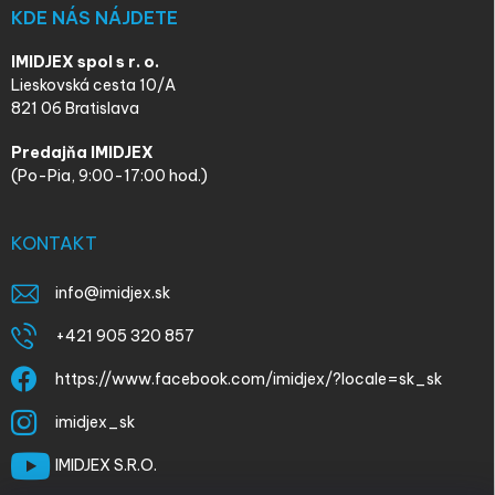
KDE NÁS NÁJDETE
IMIDJEX spol s r. o.
Lieskovská cesta 10/A
821 06 Bratislava
Predajňa IMIDJEX
(Po-Pia, 9:00-17:00 hod.)
KONTAKT
info
@
imidjex.sk
+421 905 320 857
https://www.facebook.com/imidjex/?locale=sk_sk
imidjex_sk
IMIDJEX S.R.O.